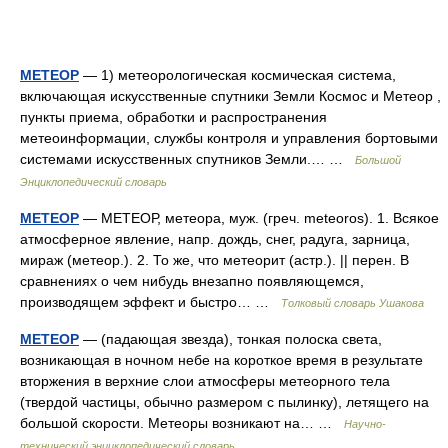
МЕТЕОР
— 1) метеорологическая космическая система,
включающая искусственные спутники Земли Космос и Метеор ,
пункты приема, обработки и распространения
метеоинформации, службы контроля и управления бортовыми
системами искусственных спутников Земли.… …
Большой
Энциклопедический словарь
МЕТЕОР
— МЕТЕОР, метеора, муж. (греч. meteoros). 1. Всякое
атмосферное явление, напр. дождь, снег, радуга, зарница,
мираж (метеор.). 2. То же, что метеорит (астр.). || перен. В
сравнениях о чем нибудь внезапно появляющемся,
производящем эффект и быстро… …
Толковый словарь Ушакова
МЕТЕОР
— (падающая звезда), тонкая полоска света,
возникающая в ночном небе на короткое время в результате
вторжения в верхние слои атмосферы метеорного тела
(твердой частицы, обычно размером с пылинку), летящего на
большой скорости. Метеоры возникают на… …
Научно-
технический энциклопедический словарь