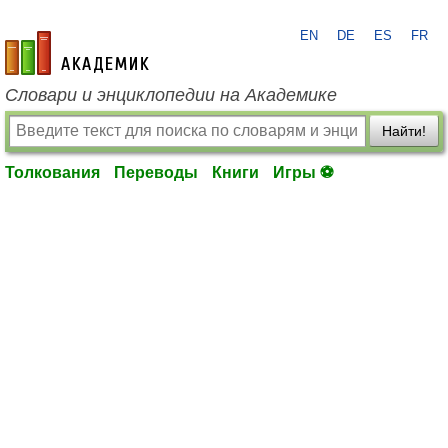
EN
DE
ES
FR
academic.ru
Словари и энциклопедии на Академике
Найти!
Толкования
Переводы
Книги
Игры ⚽