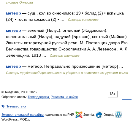
словарь Ожегова
метеор
— сущ., кол во синонимов: 19 • болид (2) • вспышка
(24) • гость из космоса (2) • …
Словарь синонимов
метеор
— зеленый (Нилус); огнистый (Жадовская);
ослепительный (Нилус); падучий (Брюсов); светлый (Майков)
Эпитеты литературной русской речи. М: Поставщик двора Его
Величества товарищество Скоропечатни А. А. Левенсон . А. Л.
Зеленецкий. 1913 …
Словарь эпитетов
метеор
— метеор. Неправильно произношение [метэор] …
Словарь трудностей произношения и ударения в современном русском языке
© Академик, 2000-2026
18+
Обратная связь:
Техподдержка
,
Реклама на сайте
👣 Путешествия
Экспорт словарей на сайты
, сделанные на PHP,
Joomla,
Drupal,
WordPress, MODx.