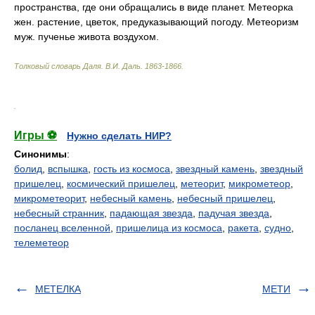
пространства, где они обращались в виде планет. Метеорка
жен. растение, цветок, предуказывающий погоду. Метеоризм
муж. пученье живота воздухом.
Толковый словарь Даля
.
В.И. Даль.
1863-1866
.
.
Игры ⚽
Нужно сделать НИР?
Синонимы
:
болид
,
вспышка
,
гость из космоса
,
звездный камень
,
звездный
пришелец
,
космический пришелец
,
метеорит
,
микрометеор
,
микрометеорит
,
небесный камень
,
небесный пришелец
,
небесный странник
,
падающая звезда
,
падучая звезда
,
посланец вселенной
,
пришелица из космоса
,
ракета
,
судно
,
телеметеор
МЕТЕЛКА
МЕТИ