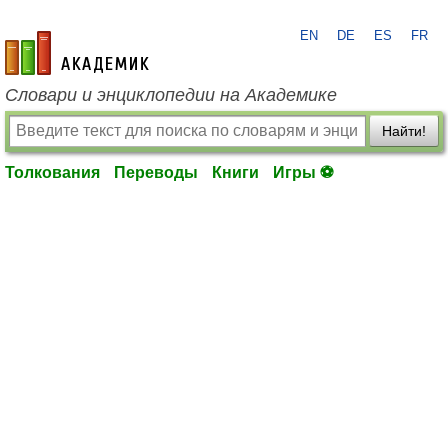
EN
DE
ES
FR
academic.ru
Словари и энциклопедии на Академике
Найти!
Толкования
Переводы
Книги
Игры ⚽