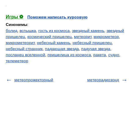
.
Игры ⚽
Поможем написать курсовую
Синонимы
:
болид
,
вспышка
,
гость из космоса
,
звездный камень
,
звездный
пришелец
,
космический пришелец
,
метеорит
,
микрометеор
,
микрометеорит
,
небесный камень
,
небесный пришелец
,
небесный странник
,
падающая звезда
,
падучая звезда
,
посланец вселенной
,
пришелица из космоса
,
ракета
,
судно
,
телеметеор
метеопрожекторный
метеорадиозонд