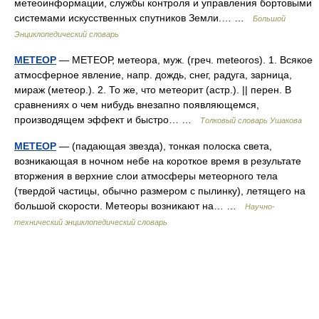
метеоинформации, службы контроля и управления бортовыми
системами искусственных спутников Земли.… …
Большой
Энциклопедический словарь
МЕТЕОР
— МЕТЕОР, метеора, муж. (греч. meteoros). 1. Всякое
атмосферное явление, напр. дождь, снег, радуга, зарница,
мираж (метеор.). 2. То же, что метеорит (астр.). || перен. В
сравнениях о чем нибудь внезапно появляющемся,
производящем эффект и быстро… …
Толковый словарь Ушакова
МЕТЕОР
— (падающая звезда), тонкая полоска света,
возникающая в ночном небе на короткое время в результате
вторжения в верхние слои атмосферы метеорного тела
(твердой частицы, обычно размером с пылинку), летящего на
большой скорости. Метеоры возникают на… …
Научно-
технический энциклопедический словарь