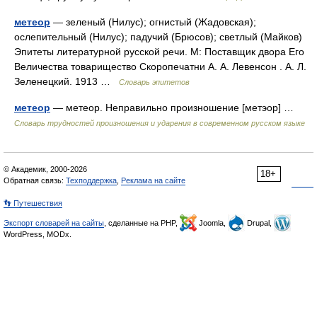
метеор
— зеленый (Нилус); огнистый (Жадовская);
ослепительный (Нилус); падучий (Брюсов); светлый (Майков)
Эпитеты литературной русской речи. М: Поставщик двора Его
Величества товарищество Скоропечатни А. А. Левенсон . А. Л.
Зеленецкий. 1913 …
Словарь эпитетов
метеор
— метеор. Неправильно произношение [метэор] …
Словарь трудностей произношения и ударения в современном русском языке
© Академик, 2000-2026
18+
Обратная связь:
Техподдержка
,
Реклама на сайте
👣 Путешествия
Экспорт словарей на сайты
, сделанные на PHP,
Joomla,
Drupal,
WordPress, MODx.