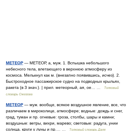
МЕТЕОР
— МЕТЕОР, а, муж. 1. Вспышка небольшого
небесного тела, влетающего в верхнюю атмосферу из
космоса. Мелькнул как м. (внезапно появившись, исчез). 2.
Быстроходное пассажирское судно на подводных крыльях,
ракета (в 3 знач.). | прил. метеорный, ая, ое… …
Толковый
словарь Ожегова
МЕТЕОР
— муж. вообще, всякое воздушное явление, все, что
различаем в мироколице, атмосфере; водные: дождь и снег,
град, туман и пр. огневые: гроза, столбы, шары и камни;
воздушные: ветры, вихри, марево; световые: радуга, унии
солнца, круги у луны и пр.… …
Толковый словарь Даля