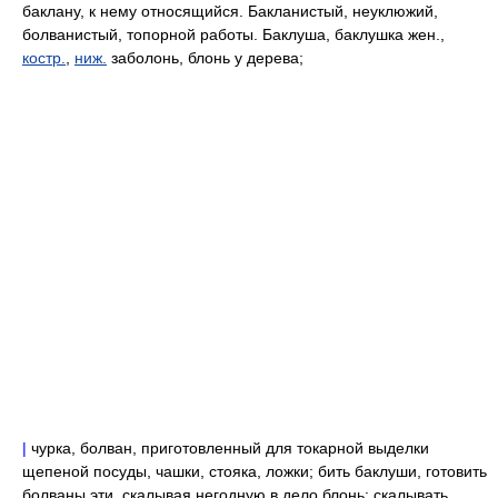
баклану, к нему относящийся. Бакланистый, неуклюжий,
болванистый, топорной работы. Баклуша, баклушка жен.,
костр.
,
ниж.
заболонь, блонь у дерева;
|
чурка, болван, приготовленный для токарной выделки
щепеной посуды, чашки, стояка, ложки; бить баклуши, готовить
болваны эти, скалывая негодную в дело блонь; скалывать