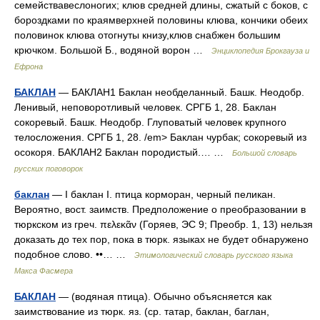
семействавеслоногих; клюв средней длины, сжатый с боков, с
бороздками по краямверхней половины клюва, кончики обеих
половинок клюва отогнуты книзу,клюв снабжен большим
крючком. Большой Б., водяной ворон …
Энциклопедия Брокгауза и
Ефрона
БАКЛАН
— БАКЛАН1 Баклан необделанный. Башк. Неодобр.
Ленивый, неповоротливый человек. СРГБ 1, 28. Баклан
сокоревый. Башк. Неодобр. Глуповатый человек крупного
телосложения. СРГБ 1, 28. /em> Баклан чурбак; сокоревый из
осокоря. БАКЛАН2 Баклан породистый.… …
Большой словарь
русских поговорок
баклан
— I баклан I. птица корморан, черный пеликан.
Вероятно, вост. заимств. Предположение о преобразовании в
тюркском из греч. πελεκᾶν (Горяев, ЭС 9; Преобр. 1, 13) нельзя
доказать до тех пор, пока в тюрк. языках не будет обнаружено
подобное слово. ••… …
Этимологический словарь русского языка
Макса Фасмера
БАКЛАН
— (водяная птица). Обычно объясняется как
заимствование из тюрк. яз. (ср. татар, баклан, баглан,