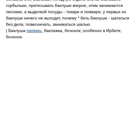
горбыльки, притесывать баклуши вчерне; этим занимаются
лесники, а выделкой посуды - токари и ложкари; у первых из
баклуши ничего не выходит, почему * бить баклуши - шататься
без дела, повесничать, заниматься шалью.
|
Баклуша
пермяц.
баклажка, бочонок; особенно в Ирбите,
бочонок.