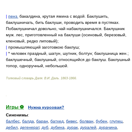
|
пенз.
бакалдина, крутая ямина с водой. Баклушить,
баклушничать, бить баклуши, проводить время в пустяках.
Побаклушничал довольно, чай набаклушничался. Баклушник
муж. лес, приготовленный на баклуши (осиновый, березовый,
кленовый, редко липовый);
|
промышляющий заготовкою баклуш;
|
* человек праздный, шатун, шутник, болтун; баклушница жен.;
баклушечный, баклушный, относящийся до баклуш. Баклушный
топор, одноручный, небольшой.
Толковый словарь Даля
.
В.И. Даль.
1863-1866
.
.
Игры ⚽
Нужна курсовая?
Синонимы
:
балбес
,
балда
,
баран
,
батхед
,
бивес
,
болван
,
бубен
,
глупец
,
дебил
,
дегенерат
,
дуб
,
дубина
,
дурак
,
дуралей
,
дурачина
,