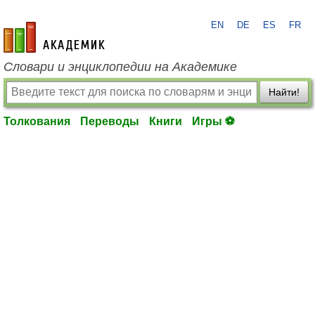
EN
DE
ES
FR
academic.ru
Словари и энциклопедии на Академике
Найти!
Толкования
Переводы
Книги
Игры ⚽