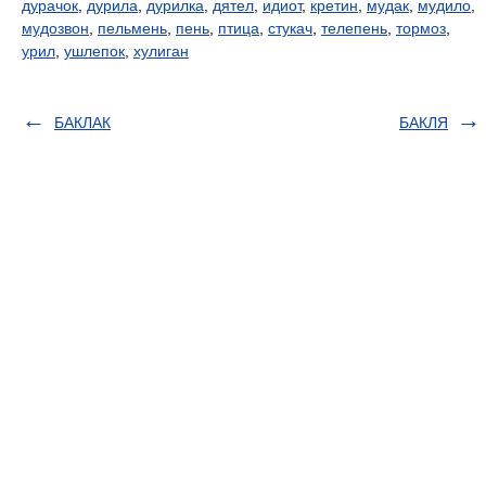
дурачок
,
дурила
,
дурилка
,
дятел
,
идиот
,
кретин
,
мудак
,
мудило
,
мудозвон
,
пельмень
,
пень
,
птица
,
стукач
,
телепень
,
тормоз
,
урил
,
ушлепок
,
хулиган
БАКЛАК
БАКЛЯ