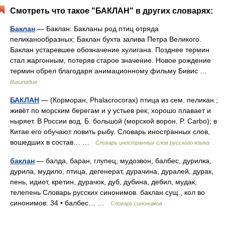
Смотреть что такое "БАКЛАН" в других словарях:
Баклан
— Баклан: Бакланы род птиц отряда
пеликанообразных; Баклан бухта залива Петра Великого.
Баклан устаревшее обозначение хулигана. Позднее термин
стал жаргонным, потеряв старое значение. Новое рождение
термин обрел благодаря анимационному фильму Бивис …
Википедия
БАКЛАН
— (Корморан, Phalacrocorax) птица из сем. пеликан.;
живёт по морским берегам и у устьев рек; хорошо плавает и
ныряет. В России вод. Б. большой (морской ворон, P. Carbo); в
Китае его обучают ловить рыбу. Словарь иностранных слов,
вошедших в состав… …
Словарь иностранных слов русского языка
баклан
— балда, баран, глупец, мудозвон, балбес, дурилка,
дурила, мудило, птица, дегенерат, дурачина, дуралей, дурак,
пень, идиот, кретин, дурачок, дуб, дубина, дебил, мудак,
телепень Словарь русских синонимов. баклан сущ., кол во
синонимов: 34 • балбес… …
Словарь синонимов