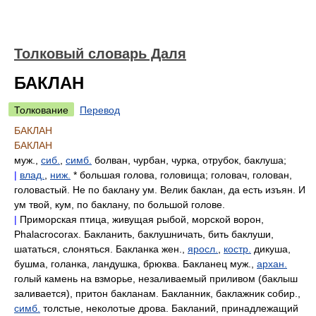
Толковый словарь Даля
БАКЛАН
Толкование
Перевод
БАКЛАН
БАКЛАН
муж.,
сиб.
,
симб.
болван, чурбан, чурка, отрубок, баклуша;
|
влад.
,
ниж.
* большая голова, головища; головач, голован,
головастый. Не по баклану ум. Велик баклан, да есть изъян. И
ум твой, кум, по баклану, по большой голове.
|
Приморская птица, живущая рыбой, морской ворон,
Phalacrocorax. Бакланить, баклушничать, бить баклуши,
шататься, слоняться. Бакланка жен.,
яросл.
,
костр.
дикуша,
бушма, голанка, ландушка, брюква. Бакланец муж.,
архан.
голый камень на взморье, незаливаемый приливом (баклыш
заливается), притон бакланам. Бакланник, баклажник собир.,
симб.
толстые, неколотые дрова. Бакланий, принадлежащий