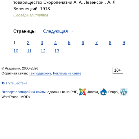
товарищество Скоропечатни А. А. Левенсон . А. Л.
Зеленецкий. 1913 …
Словарь эпитетов
Страницы
Следующая
→
1
2
3
4
5
6
7
8
9
10
11
12
13
© Академик, 2000-2026
18+
Обратная связь:
Техподдержка
,
Реклама на сайте
👣 Путешествия
Экспорт словарей на сайты
, сделанные на PHP,
Joomla,
Drupal,
WordPress, MODx.