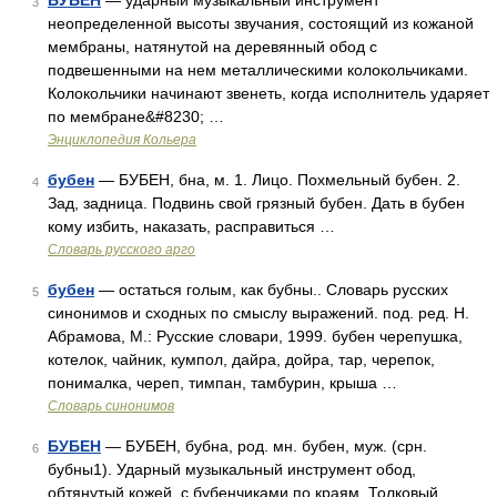
БУБЕН
— ударный музыкальный инструмент
3
неопределенной высоты звучания, состоящий из кожаной
мембраны, натянутой на деревянный обод с
подвешенными на нем металлическими колокольчиками.
Колокольчики начинают звенеть, когда исполнитель ударяет
по мембране&#8230; …
Энциклопедия Кольера
бубен
— БУБЕН, бна, м. 1. Лицо. Похмельный бубен. 2.
4
Зад, задница. Подвинь свой грязный бубен. Дать в бубен
кому избить, наказать, расправиться …
Словарь русского арго
бубен
— остаться голым, как бубны.. Словарь русских
5
синонимов и сходных по смыслу выражений. под. ред. Н.
Абрамова, М.: Русские словари, 1999. бубен черепушка,
котелок, чайник, кумпол, дайра, дойра, тар, черепок,
понималка, череп, тимпан, тамбурин, крыша …
Словарь синонимов
БУБЕН
— БУБЕН, бубна, род. мн. бубен, муж. (срн.
6
бубны1). Ударный музыкальный инструмент обод,
обтянутый кожей, с бубенчиками по краям. Толковый