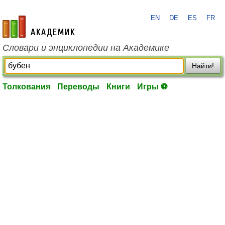
EN
DE
ES
FR
academic.ru
Словари и энциклопедии на Академике
Найти!
Толкования
Переводы
Книги
Игры ⚽