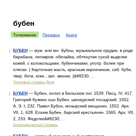
бубен
Толкование
Перевод
Книги
БУБЕН
— муж. или мн. бубны, музыкальное орудие, в роде
1
барабана, литавров: обечайка, обтянутая сухой выделки
кожей, с колокольцами, бубенчиками; употр. более при
пляске. | Карточная масть, красным кирпичиком, сиб. буби,
твер. боти, южн., зап. звонки. |&#8230; …
Толковый словарь Даля
БУБЕН
— Бубен, холоп в Бельском пог. 1539. Писц. IV, 417.
2
Григорий Кузмин сын Бубен, шенкурский посадский. 1552.
А. Э. I, 232. Павел Бубон, мозырский мещанин. 1552. Арх.
VII, 1, 628. Елхим Бубен, барский крестьянин. 1565. Арх. VII,
2, 233. Федотко&#8230; …
Биографический словарь