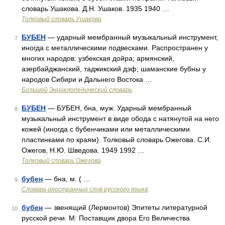
словарь Ушакова. Д.Н. Ушаков. 1935 1940 …
Толковый словарь Ушакова
БУБЕН
— ударный мембранный музыкальный инструмент,
7
иногда с металлическими подвесками. Распространен у
многих народов: узбекская дойра; армянский,
азербайджанский, таджикский дэф; шаманские бубны у
народов Сибири и Дальнего Востока …
Большой Энциклопедический словарь
БУБЕН
— БУБЕН, бна, муж. Ударный мембранный
8
музыкальный инструмент в виде обода с натянутой на него
кожей (иногда с бубенчиками или металлическими
пластинками по краям). Толковый словарь Ожегова. С.И.
Ожегов, Н.Ю. Шведова. 1949 1992 …
Толковый словарь Ожегова
бубен
— бна, м. ( …
9
Словарь иностранных слов русского языка
бубен
— звенящий (Лермонтов) Эпитеты литературной
10
русской речи. М: Поставщик двора Его Величества