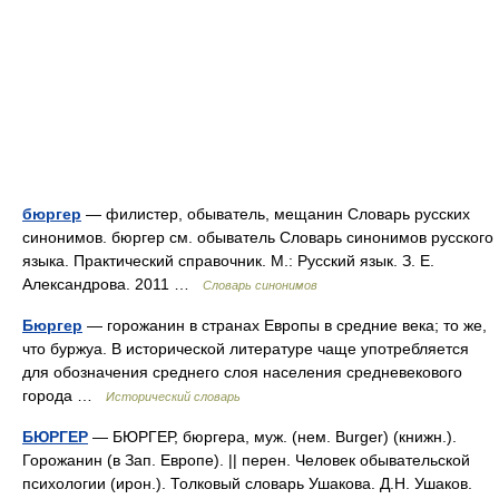
бюргер
— филистер, обыватель, мещанин Словарь русских
синонимов. бюргер см. обыватель Словарь синонимов русского
языка. Практический справочник. М.: Русский язык. З. Е.
Александрова. 2011 …
Словарь синонимов
Бюргер
— горожанин в странах Европы в средние века; то же,
что буржуа. В исторической литературе чаще употребляется
для обозначения среднего слоя населения средневекового
города …
Исторический словарь
БЮРГЕР
— БЮРГЕР, бюргера, муж. (нем. Burger) (книжн.).
Горожанин (в Зап. Европе). || перен. Человек обывательской
психологии (ирон.). Толковый словарь Ушакова. Д.Н. Ушаков.