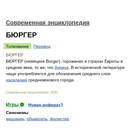
Современная энциклопедия
БЮРГЕР
Толкование
Перевод
БЮРГЕР
БЮРГЕР (немецкое Burger), горожанин в странах Европы в
средние века; то же, что
буржуа
. В исторической литературе
чаще употребляется для обозначения среднего слоя
население
средневекового города.
Современная энциклопедия
.
2000
.
Игры ⚽
Нужен реферат?
Синонимы
:
мещанин
,
обыватель
,
филистер