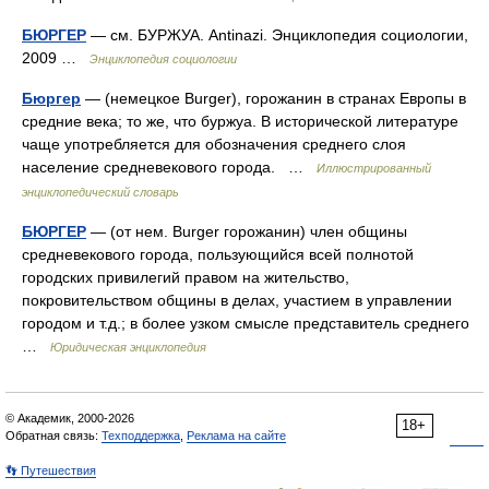
БЮРГЕР
— см. БУРЖУА. Antinazi. Энциклопедия социологии,
2009 …
Энциклопедия социологии
Бюргер
— (немецкое Burger), горожанин в странах Европы в
средние века; то же, что буржуа. В исторической литературе
чаще употребляется для обозначения среднего слоя
население средневекового города. …
Иллюстрированный
энциклопедический словарь
БЮРГЕР
— (от нем. Burger горожанин) член общины
средневекового города, пользующийся всей полнотой
городских привилегий правом на жительство,
покровительством общины в делах, участием в управлении
городом и т.д.; в более узком смысле представитель среднего
…
Юридическая энциклопедия
© Академик, 2000-2026
18+
Обратная связь:
Техподдержка
,
Реклама на сайте
👣 Путешествия