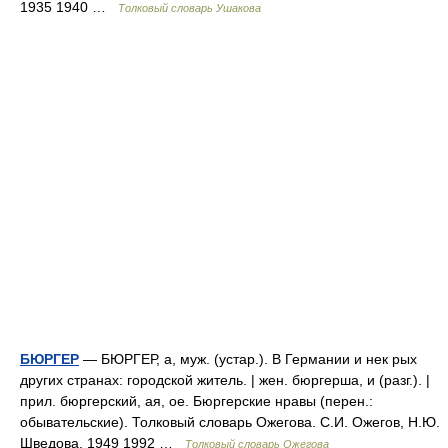
1935 1940 …
Толковый словарь Ушакова
БЮРГЕР
— БЮРГЕР, а, муж. (устар.). В Германии и нек рых
других странах: городской житель. | жен. бюргерша, и (разг.). |
прил. бюргерский, ая, ое. Бюргерские нравы (перен.:
обывательские). Толковый словарь Ожегова. С.И. Ожегов, Н.Ю.
Шведова. 1949 1992 …
Толковый словарь Ожегова