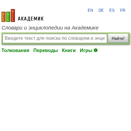
EN
DE
ES
FR
academic.ru
Словари и энциклопедии на Академике
Найти!
Толкования
Переводы
Книги
Игры ⚽