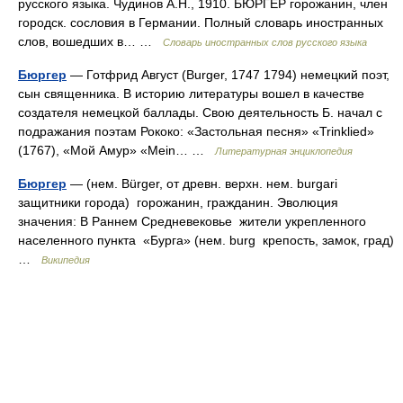
русского языка. Чудинов А.Н., 1910. БЮРГЕР горожанин, член
городск. сословия в Германии. Полный словарь иностранных
слов, вошедших в… …
Словарь иностранных слов русского языка
Бюргер
— Готфрид Август (Burger, 1747 1794) немецкий поэт,
сын священника. В историю литературы вошел в качестве
создателя немецкой баллады. Свою деятельность Б. начал с
подражания поэтам Рококо: «Застольная песня» «Trinklied»
(1767), «Мой Амур» «Mein… …
Литературная энциклопедия
Бюргер
— (нем. Bürger, от древн. верхн. нем. burgari
защитники города) горожанин, гражданин. Эволюция
значения: В Раннем Средневековье жители укрепленного
населенного пункта «Бурга» (нем. burg крепость, замок, град)
…
Википедия