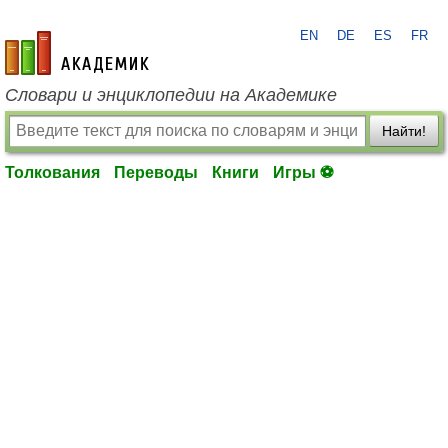
EN
DE
ES
FR
academic.ru
Словари и энциклопедии на Академике
Найти!
Толкования
Переводы
Книги
Игры ⚽