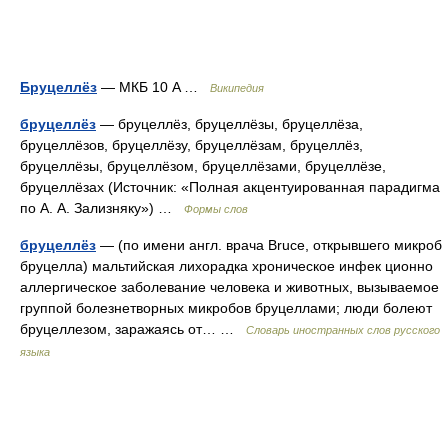
Бруцеллёз
— МКБ 10 A …
Википедия
бруцеллёз
— бруцеллёз, бруцеллёзы, бруцеллёза,
бруцеллёзов, бруцеллёзу, бруцеллёзам, бруцеллёз,
бруцеллёзы, бруцеллёзом, бруцеллёзами, бруцеллёзе,
бруцеллёзах (Источник: «Полная акцентуированная парадигма
по А. А. Зализняку») …
Формы слов
бруцеллёз
— (по имени англ. врача Bruce, открывшего микроб
бруцелла) мальтийская лихорадка хроническое инфек ционно
аллергическое заболевание человека и животных, вызываемое
группой болезнетворных микробов бруцеллами; люди болеют
бруцеллезом, заражаясь от… …
Словарь иностранных слов русского
языка