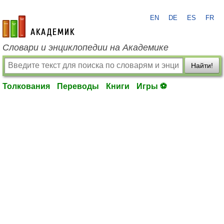
EN
DE
ES
FR
academic.ru
Словари и энциклопедии на Академике
Найти!
Толкования
Переводы
Книги
Игры ⚽