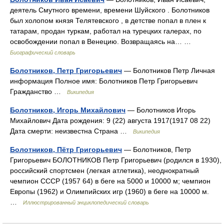
деятель Смутного времени, времени Шуйского . Болотников
был холопом князя Телятевского , в детстве попал в плен к
татарам, продан туркам, работал на турецких галерах, по
освобождении попал в Венецию. Возвращаясь на… …
Биографический словарь
Болотников, Петр Григорьевич
— Болотников Петр Личная
информация Полное имя: Болотников Петр Григорьевич
Гражданство …
Википедия
Болотников, Игорь Михайлович
— Болотников Игорь
Михайлович Дата рождения: 9 (22) августа 1917(1917 08 22)
Дата смерти: неизвестна Страна …
Википедия
Болотников, Пётр Григорьевич
— Болотников, Петр
Григорьевич БОЛОТНИКОВ Петр Григорьевич (родился в 1930),
российский спортсмен (легкая атлетика), неоднократный
чемпион СССР (1957 64) в беге на 5000 и 10000 м; чемпион
Европы (1962) и Олимпийских игр (1960) в беге на 10000 м.
…
Иллюстрированный энциклопедический словарь