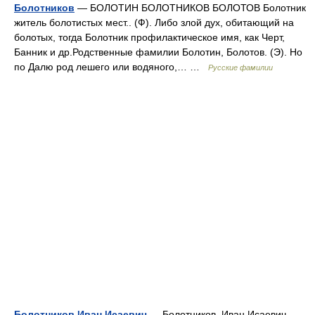
Болотников
— БОЛОТИН БОЛОТНИКОВ БОЛОТОВ Болотник
житель болотистых мест.. (Ф). Либо злой дух, обитающий на
болотых, тогда Болотник профилактическое имя, как Черт,
Банник и др.Родственные фамилии Болотин, Болотов. (Э). Но
по Далю род лешего или водяного,… …
Русские фамилии
Болотников Иван Исаевич
— Болотников, Иван Исаевич,