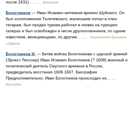
после 1631) … …
Википедия
Болотников
— Иван Исаевич мятежник времен Шуйского. Он
был холопомкнязя Телятевского, маленьким попал в плен
татарам, был продан туркам,работал в оковах на турецких
галерах и был освобожден в числе другихпленников, по одним
известиям, венецианцами, по другим… …
Энциклопедия Брокгауза
и Ефрона
Болотников И.
— Битва войска Болотникова с царской армией
(Эрнест Лисснер) Иван Исаевич Болотников (? 1608) военный и
политический деятель Смутного времени в России,
предводитель восстания 1606 1607. Биография
Предположительно, Иван Болотников происходил из… …
Википедия