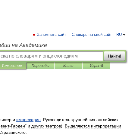
Запомнить сайт
Словарь на свой сайт
RU
едии на Академике
Найти!
Толкования
Переводы
Книги
Игры ⚽
рижер
и
импресарио
.
Руководитель
крупнейших
английских
овент
-
Гарден
"
и
других
театров
).
Выделяются
интерпретации
Стравинского
.