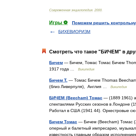
Современная
энциклопедия
.
2000
.
Игры ⚽
Поможем решить контрольну
БИХЕВИОРИЗМ
Смотреть что такое "БИЧЕМ" в дру
Бичем
— Бичем, Томас Томас Бичем Thoma
1917 года …
Википедия
Бичем Т.
— Томас Бичем Thomas Beecham 
(близ Ливерпуля), Англия …
Википедия
БИЧЕМ (Beecham) Томас
— (1889 1961) а
спектаклями Русских сезонов в Лондоне (1
Работал в США (1941 44). Оркестровые 
Бичем Томас
— Бичем (Beecham) Томас (29
оперный и балетный импресарио, музыкал
известность главным образом исполнени