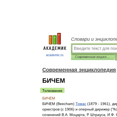
Словари и энциклоп
academic.ru
Современная энциклопедия
Современная энциклопедия
БИЧЕМ
Толкование
БИЧЕМ
БИЧЕМ
(
Beecham
)
Томас
(
1879
-
1961
),
ди
оркестров
(
с
1906
)
и
оперный
дирижер
("
К
сочинений
В
.
А
.
Моцарта
,
Р
.
Штрауса
,
И
.
Ф
.