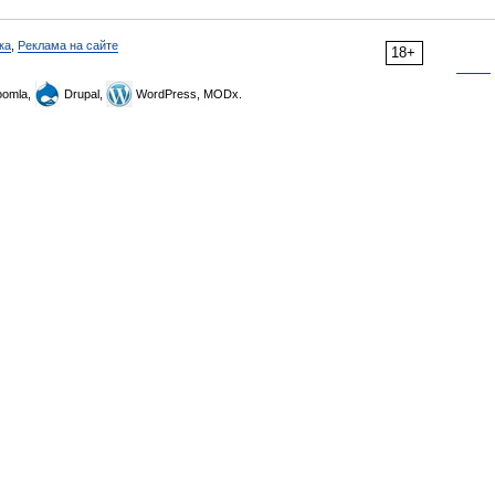
ка
,
Реклама на сайте
18+
omla,
Drupal,
WordPress, MODx.