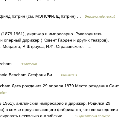
сфилд Кэтрин (см. МЭНСФИЛД Кэтрин) …
Энциклопедический
1879 1961), дирижер и импресарио. Руководитель
 и оперный дирижер ( Ковент Гарден и других театров).
. Моцарта, Р. Штрауса, И.Ф. Стравинского. …
eecham …
Википедия
hanie Beacham Стефани Би …
Википедия
ham Дата рождения 29 апреля 1879 Место рождения Сент
едия
 1961), английский импресарио и дирижер. Родился 29
ля) в семье преуспевающего фабриканта, что впоследствии
ансировать несколько английских… …
Энциклопедия Кольера