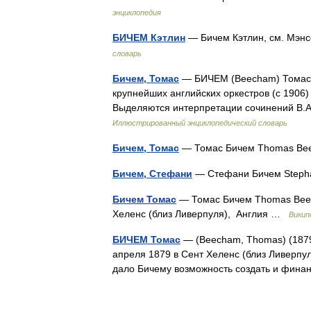
энциклопедия
БИЧЕМ Кэтлин
— Бичем Кэтлин, см. Мэн
словарь
Бичем, Томас
— БИЧЕМ (Beecham) Томас (
крупнейших английских оркестров (с 1906)
Выделяются интерпретации сочинений В.А
Иллюстрированный энциклопедический словарь
Бичем, Томас
— Томас Бичем Thomas B
Бичем, Стефани
— Стефани Бичем Step
Бичем Томас
— Томас Бичем Thomas Beec
Хеленс (близ Ливерпуля), Англия …
Викип
БИЧЕМ Томас
— (Beecham, Thomas) (1879
апреля 1879 в Сент Хеленс (близ Ливерпу
дало Бичему возможность создать и фин