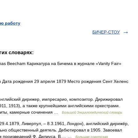
ю работу
БИЧЕР-СТОУ
гих словарях:
s Beecham Карикатура на Бичема в журнале «Vanity Fair»
Дата рождения 29 апреля 1879 Место рождения Сент Хеленс
нглийский дирижер, импресарио, композитор. Дирижировал
911, 1913), а также крупнейшими английскими оркестрами.
сюиты, камерные сочинения …
Большой Энциклопедический словарь
.4.1879, Ливерпул, ‒ 8.3.1961, Лондон), английский дирижёр,
ьно общественный деятель. Дебютировал в 1905. Завоевал
ем произведений Ф. Дилиуса, В.… …
Большая советская