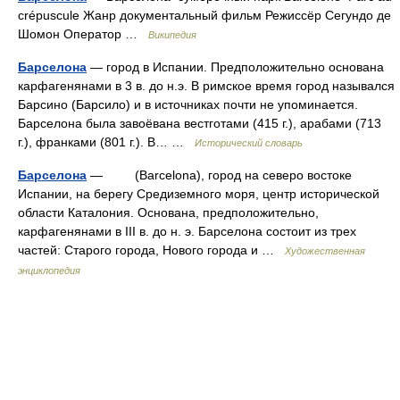
crépuscule Жанр документальный фильм Режиссёр Сегундо де
Шомон Оператор …
Википедия
Барселона
— город в Испании. Предположительно основана
карфагенянами в 3 в. до н.э. В римское время город назывался
Барсино (Барсило) и в источниках почти не упоминается.
Барселона была завоёвана вестготами (415 г.), арабами (713
г.), франками (801 г.). В… …
Исторический словарь
Барселона
— (Barcelona), город на северо востоке
Испании, на берегу Средиземного моря, центр исторической
области Каталония. Основана, предположительно,
карфагенянами в III в. до н. э. Барселона состоит из трех
частей: Старого города, Нового города и …
Художественная
энциклопедия