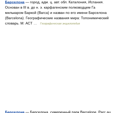
Барселона
— город, адм. ц. авт. обл. Каталония, Испания.
Основан в III в. до н. э. карфагенским полководцем Га
милькаром Баркой (Вагса) и назван по его имени Барселона
(Barcelona). Географические названия мира: Топонимический
словарь. М: АСТ …
Географическая энциклопедия
Барселона
— Барселона сумеречный парк Barcelone Parc au