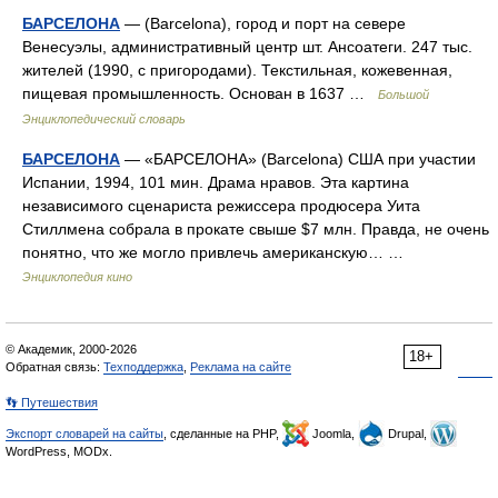
БАРСЕЛОНА
— (Barcelona), город и порт на севере
Венесуэлы, административный центр шт. Ансоатеги. 247 тыс.
жителей (1990, с пригородами). Текстильная, кожевенная,
пищевая промышленность. Основан в 1637 …
Большой
Энциклопедический словарь
БАРСЕЛОНА
— «БАРСЕЛОНА» (Barcelona) США при участии
Испании, 1994, 101 мин. Драма нравов. Эта картина
независимого сценариста режиссера продюсера Уита
Стиллмена собрала в прокате свыше $7 млн. Правда, не очень
понятно, что же могло привлечь американскую… …
Энциклопедия кино
© Академик, 2000-2026
18+
Обратная связь:
Техподдержка
,
Реклама на сайте
👣 Путешествия
Экспорт словарей на сайты
, сделанные на PHP,
Joomla,
Drupal,
WordPress, MODx.