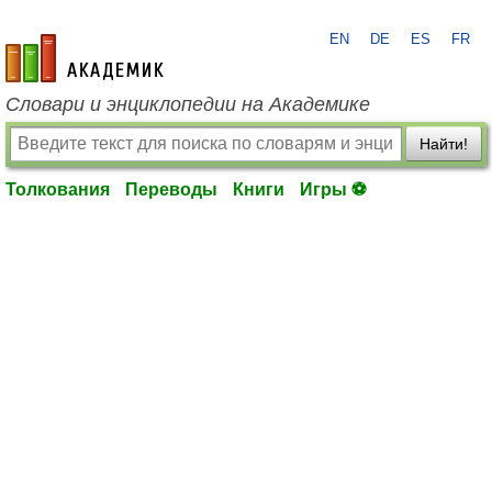
EN
DE
ES
FR
academic.ru
Словари и энциклопедии на Академике
Найти!
Толкования
Переводы
Книги
Игры ⚽