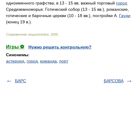
одноименного графства; в 13 - 15 вв. важный торговый
город
Средиземноморья. Готический собор (13 - 15 вв.), романские,
готические и барочные церкви (10 - 18 вв.), постройки А.
Гауди
(конец 19 в.).
Современная энциклопедия
.
2000
.
Игры ⚽
Нужно решить контрольную?
Синонимы
:
астероид
,
город
,
команда
,
порт
БАРС
БАРСОВА