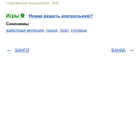
Современная энциклопедия
.
2000
.
Игры ⚽
Нужно решить контрольную?
Синонимы
:
азиатская венеция
,
город
,
порт
,
столица
БАНГИ
БАНДА