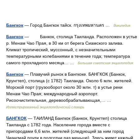
Бангкок
— Город Бангкок тайск. กรุงเทพมหานคร …
Википедия
Бангкок
— Банкок, столица Таиланда. Расположен в устье
р. Менам Чао Прая, в 30 км от берега Сиамского залива.
Климат тропический, муссонный, с незначительными
температурными колебаниями в течение года; температура
самого прохладного месяца… …
Большая советская энциклопедия
Бангкок
— Плавучий рынок в Бангкоке. БАНГКОК (Банкок,
Крунгтеп), столица (с 1782) Таиланда. Около 6 млн. жителей.
Морской порт (грузооборот около 30 млн. т) в устье реки
Менам Чао Прая; международный аэропорт.
Рисоочистительная, деревообрабатывающая,… …
Иллюстрированный энциклопедический словарь
БАНГКОК
— ТАИЛАНД Бангкок (Банкок, Крунгтеп) столица
Таиланда с 1782 года. Население города вместе с
пригородами 6,6 млн. жителей (следующий за ним город
Чиангмай почти в полсотни раз меньше). Здесь живет каждый