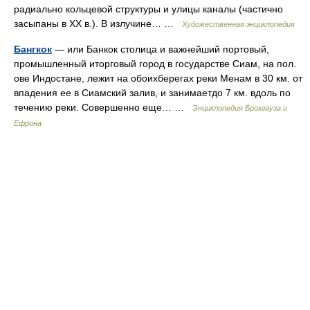
радиально кольцевой структуры и улицы каналы (частично
засыпаны в XX в.). В излучине… …
Художественная энциклопедия
Бангкок
— или Банкок столица и важнейший портовый,
промышленный иторговый город в государстве Сиам, на пол.
ове Индостане, лежит на обоихберегах реки Менам в 30 км. от
впадения ее в Сиамский залив, и занимаетдо 7 км. вдоль по
течению реки. Совершенно еще… …
Энциклопедия Брокгауза и
Ефрона