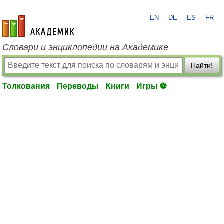
EN
DE
ES
FR
academic.ru
Словари и энциклопедии на Академике
Найти!
Толкования
Переводы
Книги
Игры ⚽