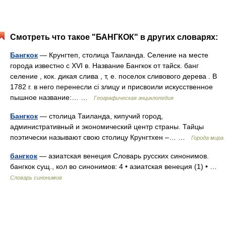
Смотреть что такое "БАНГКОК" в других словарях:
Бангкок
— Крунгтеп, столица Таиланда. Селение на месте
города известно с XVI в. Название Бангкок от тайск. банг
селение , кок. дикая слива , т, е. поселок сливового дерева . В
1782 г. в него перенесли ci злицу и присвоили искусственное
пышное название:… …
Географическая энциклопедия
Бангкок
— столица Таиланда, кипучий город,
административный и экономический центр страны. Тайцы
поэтически называют свою столицу Крунгтхен –… …
Города мира
бангкок
— азиатская венеция Словарь русских синонимов.
бангкок сущ., кол во синонимов: 4 • азиатская венеция (1) • …
Словарь синонимов