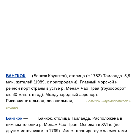
БАНГКОК
— (Банкок Крунгтеп), столица (с 1782) Таиланда. 5,9
млн. жителей (1989, с пригородами). Главный морской и
речной порт страны в устье р. Менам Чао Прая (грузооборот
ок. 30 млн. т. в год). Международный аэропорт.
Рисоочистительная, лесопильная,… …
Большой Энциклопедический
словарь
Бангкок
— Банкок, столица Таиланда. Расположена в
нижнем течении р. Менам Чао Прая. Основан в XVI в. (по
другим источникам, в 1769). Имеет планировку с элементами