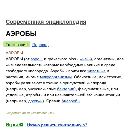
Современная энциклопедия
АЭРОБЫ
Толкование
Перевод
АЭРОБЫ
АЭРОБЫ (от
аэро...
и греческого bios -
жизнь
), организмы, для
жизнедеятельности которых необходимо наличие в среде
свободного кислорода. Аэробы - почти все
животные
и
растения, многие
микроорганизмы
. Облигатные, или строгие,
аэробы развиваются только в присутствии кислорода
(например, уксуснокислые
бактерии
), факультативные, или
условные, аэробы - и при незначительной его концентрации
(например,
дрожжи
). Сравни
Анаэробы
.
Современная энциклопедия
.
2000
.
Игры ⚽
Нужно решить контрольную?