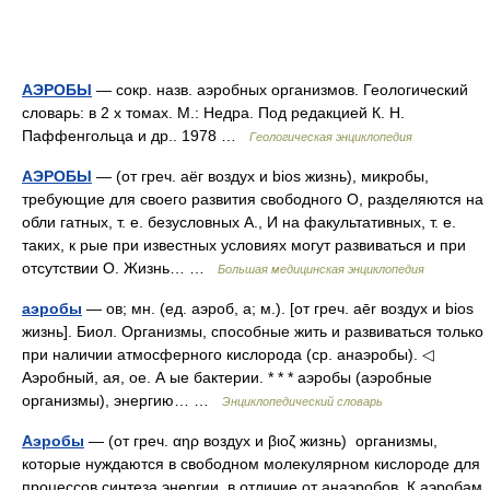
АЭРОБЫ
— сокр. назв. аэробных организмов. Геологический
словарь: в 2 х томах. М.: Недра. Под редакцией К. Н.
Паффенгольца и др.. 1978 …
Геологическая энциклопедия
АЭРОБЫ
— (от греч. аёг воздух и bios жизнь), микробы,
требующие для своего развития свободного О, разделяются на
обли гатных, т. е. безусловных А., И на факультативных, т. е.
таких, к рые при известных условиях могут развиваться и при
отсутствии О. Жизнь… …
Большая медицинская энциклопедия
аэробы
— ов; мн. (ед. аэроб, а; м.). [от греч. aēr воздух и bios
жизнь]. Биол. Организмы, способные жить и развиваться только
при наличии атмосферного кислорода (ср. анаэробы). ◁
Аэробный, ая, ое. А ые бактерии. * * * аэробы (аэробные
организмы), энергию… …
Энциклопедический словарь
Аэробы
— (от греч. αηρ воздух и βιοζ жизнь) организмы,
которые нуждаются в свободном молекулярном кислороде для
процессов синтеза энергии, в отличие от анаэробов. К аэробам