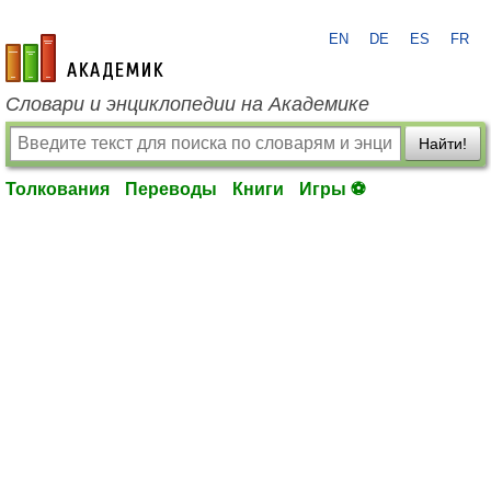
EN
DE
ES
FR
academic.ru
Словари и энциклопедии на Академике
Найти!
Толкования
Переводы
Книги
Игры ⚽