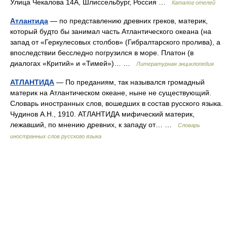
Улица Чекалова 14А, Шлиссельбург, Россия …
Каталог отелей
Атлантида
— по представлению древних греков, материк,
который будто бы занимал часть Атлантического океана (на
запад от «Геркулесовых столбов» (Гибралтарского пролива), а
впоследствии бесследно погрузился в море. Платон (в
диалогах «Критий» и «Тимей»)… …
Литературная энциклопедия
АТЛАНТИДА
— По преданиям, так назывался громадный
материк на Атлантическом океане, ныне не существующий.
Словарь иностранных слов, вошедших в состав русского языка.
Чудинов А.Н., 1910. АТЛАНТИДА мифический материк,
лежавший, по мнению древних, к западу от… …
Словарь
иностранных слов русского языка