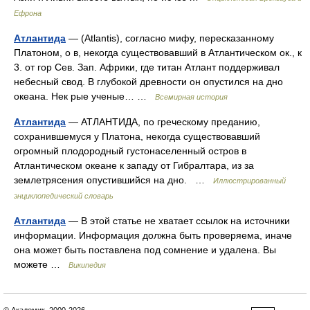
Ефрона
Атлантида
— (Atlantis), согласно мифу, пересказанному
Платоном, о в, некогда существовавший в Атлантическом ок., к
3. от гор Сев. Зап. Африки, где титан Атлант поддерживал
небесный свод. В глубокой древности он опустился на дно
океана. Нек рые ученые… …
Всемирная история
Атлантида
— АТЛАНТИДА, по греческому преданию,
сохранившемуся у Платона, некогда существовавший
огромный плодородный густонаселенный остров в
Атлантическом океане к западу от Гибралтара, из за
землетрясения опустившийся на дно. …
Иллюстрированный
энциклопедический словарь
Атлантида
— В этой статье не хватает ссылок на источники
информации. Информация должна быть проверяема, иначе
она может быть поставлена под сомнение и удалена. Вы
можете …
Википедия