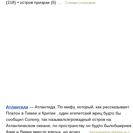
(218) • остров призрак (6) …
Словарь синонимов
Атлантида
— Атлантида. По мифу, который, как рассказывает
Платон в Тимeе и Критии , один египетский жрец будто бы
сообщил Солону, так называлсягромадный остров на
Атлантическом океане; по пространству он будто былобширнее
Азии и Ливии вместе взятых, но исчез …
Энциклопедия Брокгауза и