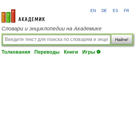
EN
DE
ES
FR
academic.ru
Словари и энциклопедии на Академике
Найти!
Толкования
Переводы
Книги
Игры ⚽