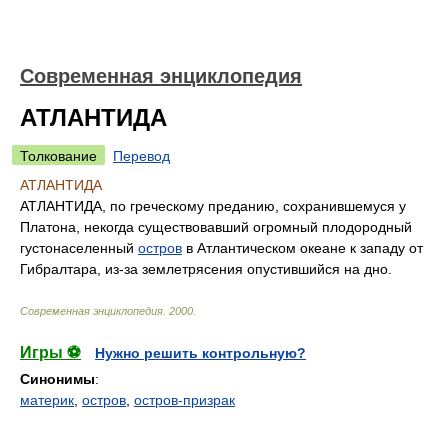
Современная энциклопедия
АТЛАНТИДА
Толкование
Перевод
АТЛАНТИДА
АТЛАНТИДА, по греческому преданию, сохранившемуся у
Платона, некогда существовавший огромный плодородный
густонаселенный
остров
в Атлантическом океане к западу от
Гибралтара, из-за землетрясения опустившийся на дно.
Современная энциклопедия
.
2000
.
Игры ⚽
Нужно решить контрольную?
Синонимы
:
материк
,
остров
,
остров-призрак