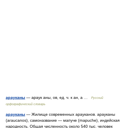
арауканы
— араук аны, ов, ед. ч. к ан, а …
Русский
орфографический словарь
арауканы
— Жилище современных арауканов. арауканы
(araucanos), самоназвание — мапуче (mapuche), индейская
народность. Общая численность около 540 тыс. человек