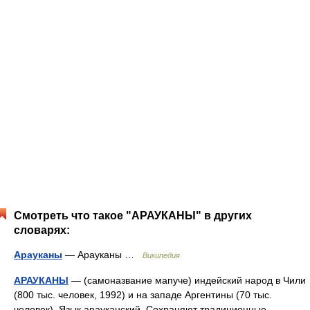
Смотреть что такое "АРАУКАНЫ" в других
словарях:
Арауканы
— Арауканы …
Википедия
АРАУКАНЫ
— (самоназвание мапуче) индейский народ в Чили
(800 тыс. человек, 1992) и на западе Аргентины (70 тыс.
человек). Язык арауканский. Сохраняют традиционные