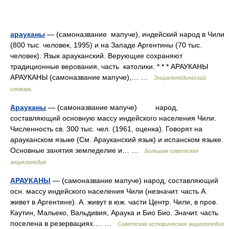
арауканы
— (самоназвание мапуче), индейский народ в Чили
(800 тыс. человек, 1995) и на Западе Аргентины (70 тыс.
человек). Язык арауканский. Верующие сохраняют
традиционные верования, часть католики. * * * АРАУКАНЫ
АРАУКАНЫ (самоназвание мапуче),… …
Энциклопедический
словарь
Арауканы
— (самоназвание мапуче) народ,
составляющий основную массу индейского населения Чили.
Численность св. 300 тыс. чел. (1961, оценка). Говорят на
арауканском языке (См. Арауканский язык) и испанском языке.
Основные занятия земледелие и… …
Большая советская
энциклопедия
АРАУКАНЫ
— (самоназвание мапуче) народ, составляющий
осн. массу индейского населения Чили (незначит. часть А.
живет в Аргентине). А. живут в юж. части Центр. Чили, в пров.
Каутин, Мальеко, Вальдивия, Араука и Био Био. Значит. часть
поселена в резервациях.… …
Советская историческая энциклопедия