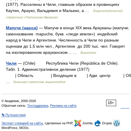
(1977). Расселены в Чили, главным образом в провинциях
Каутин, Арауко, Вальдивия и Мальеко, а …
Энциклопедический
справочник «Латинская Америка»
Мапуче (народ)
— Мапуче в конце XIX века Арауканы (мапуче;
самоназвание mapuche, букв. «люди земли») индейский
народ в Чили и Аргентине. Численность в Чили по разным
оценкам до 1,5 млн чел., Аргентине до 200 тыс. чел. Говорят
на изолированном арауканском… …
Википедия
Чили
— (Chile) Республика Чили (República de Chile).
Табл. 1. Административное деление (1977)
| Область | Входящие в | Адм. центр | Обл
…
Большая советская энциклопедия
© Академик, 2000-2026
18+
Обратная связь:
Техподдержка
,
Реклама на сайте
👣 Путешествия
Экспорт словарей на сайты
, сделанные на PHP,
Joomla,
Drupal,
WordPress, MODx.