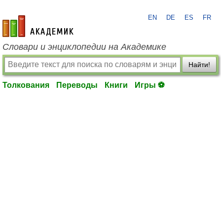
EN
DE
ES
FR
academic.ru
Словари и энциклопедии на Академике
Найти!
Толкования
Переводы
Книги
Игры ⚽