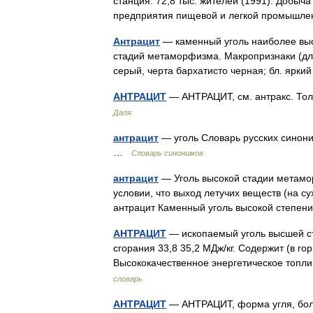
станция. 72,8 тыс. жителей (1991). Добыч
предприятия пищевой и легкой промышл
Антрацит
— каменный уголь наиболее высо
стадий метаморфизма. Макропризнаки (для
серый, черта бархатисто черная; бл. яр
АНТРАЦИТ
— АНТРАЦИТ, см. антракс. Тол
Даля
антрацит
— уголь Словарь русских синоним
…
Словарь синонимов
антрацит
— Уголь высокой стадии метамо
условии, что выход летучих веществ (на с
антрацит Каменный уголь высокой степ
АНТРАЦИТ
— ископаемый уголь высшей ст
сгорания 33,8 35,2 МДж/кг. Содержит (в го
Высококачественное энергетическое топл
словарь
АНТРАЦИТ
— АНТРАЦИТ, форма угля, боле