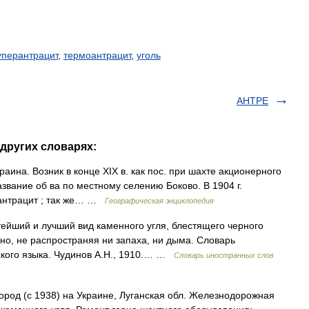
уперантрацит
,
термоантрацит
,
уголь
АНТРЕ
других словарях:
краина. Возник в конце XIX в. как пос. при шахте акционерного
азвание об ва по местному селению Боково. В 1904 г.
 антрацит ; так же… …
Географическая энциклопедия
стейший и лучший вид каменного угля, блестящего черного
нно, не распространяя ни запаха, ни дыма. Словарь
ского языка. Чудинов А.Н., 1910.… …
Словарь иностранных слов
ород (с 1938) на Украине, Луганская обл. Железнодорожная