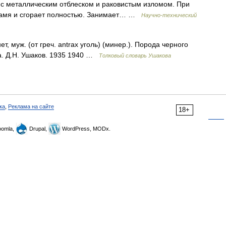
, с металлическим отблеском и раковистым изломом. При
пламя и сгорает полностью. Занимает… …
Научно-технический
, муж. (от греч. antrax уголь) (минер.). Порода черного
а. Д.Н. Ушаков. 1935 1940 …
Толковый словарь Ушакова
ка
,
Реклама на сайте
18+
omla,
Drupal,
WordPress, MODx.