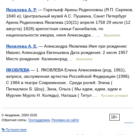
Яковлева А. Р.
— Горельеф Арины Родионовны (Я.П. Серяков,
1840 е); Центральный музей А.С. Пушкина, Санкт Петербург
Арина Родионовна Яковлева (10(21) апреля 1758 29 июля (12
августа) 1828) крепостная семьи Ганнибалов, по
национальности ижорка, няня Александра… …
Википедия
Яковлева А. Е.
— Александра Яковлева Имя при рождении:
Иванес Александра Евгеньевна Дата рождения: 2 июля 1957
Место рождения: Калининград …
Википедия
ЯКОВЛЕВА
— 1. ЯКОВЛЕВА Елена Алексеевна (род. 1961),
актриса, заслуженная артистка Российской Федерации (1996).
С 1984 в театре Современник . Среди ролей: Элиза (
Пигмалион Б. Шоу), Зина, Ольга ( Мы едем, едем, едем и
Мурлин Мурло Н. Коляды), Наташа ( Титул …
Русская история
© Академик, 2000-2026
18+
Обратная связь:
Техподдержка
,
Реклама на сайте
👣 Путешествия