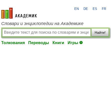
EN
DE
ES
FR
academic.ru
Словари и энциклопедии на Академике
Найти!
Толкования
Переводы
Книги
Игры ⚽