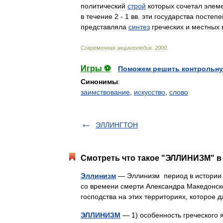
политический
строй
которых
сочетал
элем
в
течение
2
-
1
вв
.
эти
государства
постепе
представляла
синтез
греческих
и
местных
Современная
энциклопедия
.
2000
.
Игры ⚽
Поможем решить контрольну
Синонимы
:
заимствование
,
искусство
,
слово
ЭЛЛИНГТОН
Смотреть что такое "ЭЛЛИНИЗМ" в 
Эллинизм
— Эллинизм период в истории 
со времени смерти Александра Македонског
господства на этих территориях, которо
ЭЛЛИНИЗМ
— 1) особенность греческого я