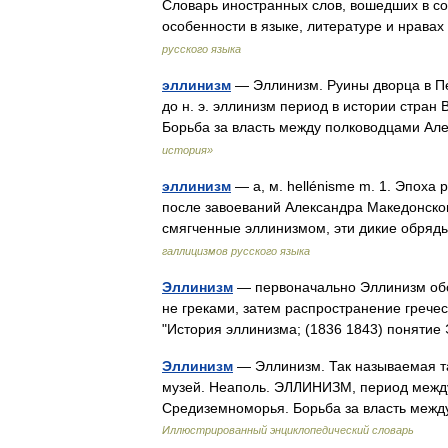
Словарь иностранных слов, вошедших в со
особенности в языке, литературе и нрава
русского языка
эллинизм
— Эллинизм. Руины дворца в Пелл
до н. э. эллинизм период в истории стран В
Борьба за власть между полководцами 
история»
эллинизм
— а, м. hellénisme m. 1. Эпоха
после завоеваний Александра Македонског
смягченные эллинизмом, эти дикие обря
галлицизмов русского языка
Эллинизм
— первоначально Эллинизм обо
не греками, затем распространение гречес
"История эллинизма; (1836 1843) поняти
Эллинизм
— Эллинизм. Так называемая т
музей. Неаполь. ЭЛЛИНИЗМ, период между 3
Средиземноморья. Борьба за власть меж
Иллюстрированный энциклопедический словарь