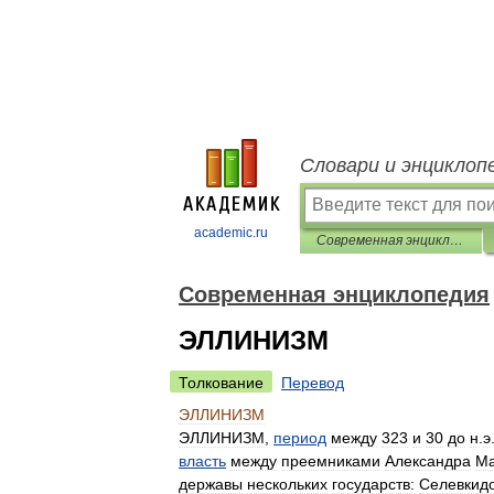
Словари и энциклоп
academic.ru
Современная энциклопедия
Современная энциклопедия
ЭЛЛИНИЗМ
Толкование
Перевод
ЭЛЛИНИЗМ
ЭЛЛИНИЗМ
,
период
между
323
и
30
до
н
.
э
власть
между
преемниками
Александра
Ма
державы
нескольких
государств:
Селевкид