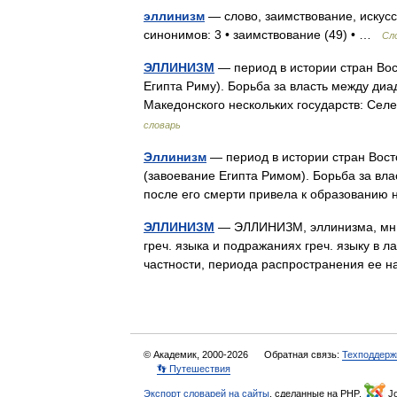
эллинизм
— слово, заимствование, искусс
синонимов: 3 • заимствование (49) • …
Сл
ЭЛЛИНИЗМ
— период в истории стран Вос
Египта Риму). Борьба за власть между ди
Македонского нескольких государств: Се
словарь
Эллинизм
— период в истории стран Восто
(завоевание Египта Римом). Борьба за вл
после его смерти привела к образовани
ЭЛЛИНИЗМ
— ЭЛЛИНИЗМ, эллинизма, мн. не
греч. языка и подражаниях греч. языку в ла
частности, периода распространения ее
© Академик, 2000-2026
Обратная связь:
Техподдерж
👣 Путешествия
Экспорт словарей на сайты
, сделанные на PHP,
Jo