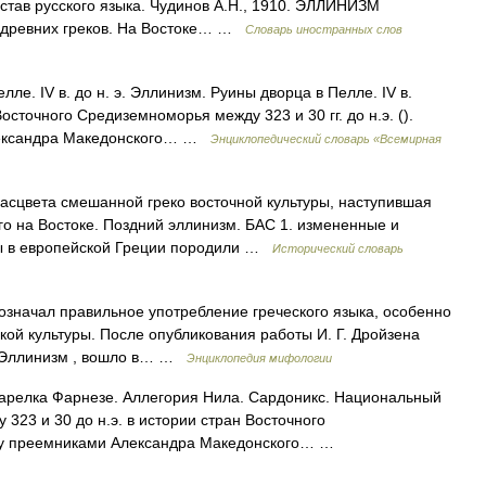
став русского языка. Чудинов А.Н., 1910. ЭЛЛИНИЗМ
х древних греков. На Востоке… …
Словарь иностранных слов
е. IV в. до н. э. Эллинизм. Руины дворца в Пелле. IV в.
осточного Средиземноморья между 323 и 30 гг. до н.э. ().
Александра Македонского… …
Энциклопедический словарь «Всемирная
 расцвета смешанной греко восточной культуры, наступившая
о на Востоке. Поздний эллинизм. БАС 1. измененные и
ды в европейской Греции породили …
Исторический словарь
значал правильное употребление греческого языка, особенно
кой культуры. После опубликования работы И. Г. Дройзена
е Эллинизм , вошло в… …
Энциклопедия мифологии
арелка Фарнезе. Аллегория Нила. Сардоникс. Национальный
23 и 30 до н.э. в истории стран Восточного
ду преемниками Александра Македонского… …