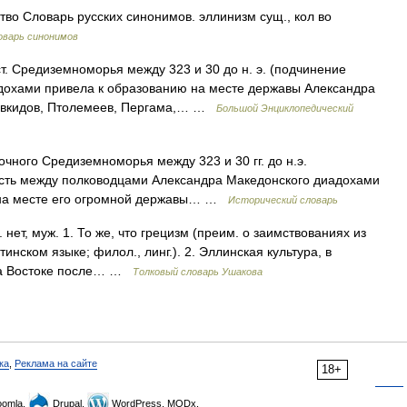
тво Словарь русских синонимов. эллинизм сущ., кол во
оварь синонимов
т. Средиземноморья между 323 и 30 до н. э. (подчинение
адохами привела к образованию на месте державы Александра
левкидов, Птолемеев, Пергама,… …
Большой Энциклопедический
чного Средиземноморья между 323 и 30 гг. до н.э.
асть между полководцами Александра Македонского диадохами
ю на месте его огромной державы… …
Исторический словарь
т, муж. 1. То же, что грецизм (преим. о заимствованиях из
тинском языке; филол., линг.). 2. Эллинская культура, в
 на Востоке после… …
Толковый словарь Ушакова
ка
,
Реклама на сайте
18+
omla,
Drupal,
WordPress, MODx.