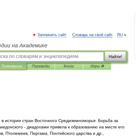
Запомнить сайт
Словарь на свой сайт
RU
едии на Академике
Найти!
Толкования
Переводы
Книги
Игры ⚽
.
в
истории
стран
Восточного
Средиземноморья
.
Борьба
за
кедонского
-
диадохами
привела
к
образованию
на
месте
его
ов
,
Птолемеев
,
Пергама
,
Понтийского
царства
и
др
.,