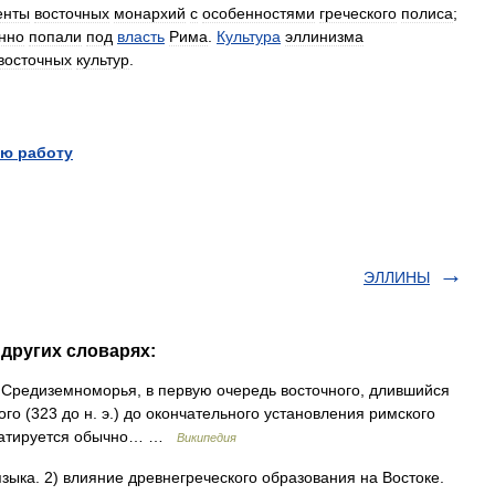
енты
восточных
монархий
с
особенностями
греческого
полиса
;
нно
попали
под
власть
Рима
.
Культура
эллинизма
восточных
культур
.
ю работу
ЭЛЛИНЫ
других словарях:
Средиземноморья, в первую очередь восточного, длившийся
о (323 до н. э.) до окончательного установления римского
е датируется обычно… …
Википедия
зыка. 2) влияние древнегреческого образования на Востоке.