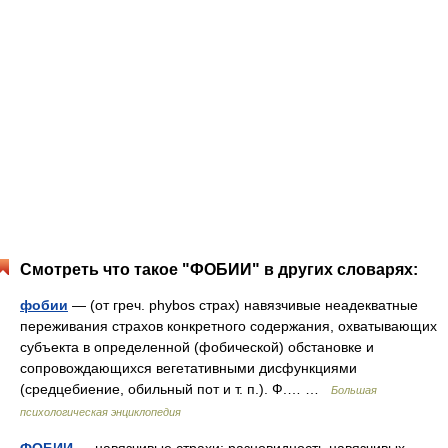
Смотреть что такое "ФОБИИ" в других словарях:
фобии
— (от греч. phуbos страх) навязчивые неадекватные
переживания страхов конкретного содержания, охватывающих
субъекта в определенной (фобической) обстановке и
сопровождающихся вегетативными дисфункциями
(средцебиение, обильный пот и т. п.). Ф.… …
Большая
психологическая энциклопедия