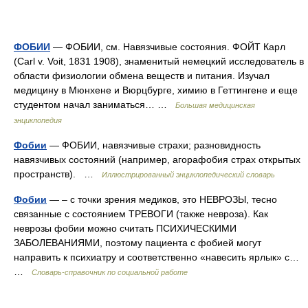
ФОБИИ
— ФОБИИ, см. Навязчивые состояния. ФОЙТ Карл
(Carl v. Voit, 1831 1908), знаменитый немецкий исследователь в
области физиологии обмена веществ и питания. Изучал
медицину в Мюнхене и Вюрцбурге, химию в Геттингене и еще
студентом начал заниматься… …
Большая медицинская
энциклопедия
Фобии
— ФОБИИ, навязчивые страхи; разновидность
навязчивых состояний (например, агорафобия страх открытых
пространств). …
Иллюстрированный энциклопедический словарь
Фобии
— – с точки зрения медиков, это НЕВРОЗЫ, тесно
связанные с состоянием ТРЕВОГИ (также невроза). Как
неврозы фобии можно считать ПСИХИЧЕСКИМИ
ЗАБОЛЕВАНИЯМИ, поэтому пациента с фобией могут
направить к психиатру и соответственно «навесить ярлык» с…
…
Словарь-справочник по социальной работе