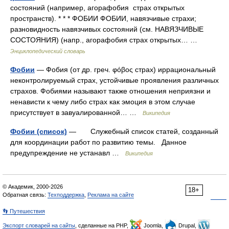
состояний (например, агорафобия страх открытых
пространств). * * * ФОБИИ ФОБИИ, навязчивые страхи;
разновидность навязчивых состояний (см. НАВЯЗЧИВЫЕ
СОСТОЯНИЯ) (напр., агорафобия страх открытых… …
Энциклопедический словарь
Фобии
— Фобия (от др. греч. φόβος страх) иррациональный
неконтролируемый страх, устойчивые проявления различных
страхов. Фобиями называют также отношения неприязни и
ненависти к чему либо страх как эмоция в этом случае
присутствует в завуалированной… …
Википедия
Фобии (список)
— Служебный список статей, созданный
для координации работ по развитию темы. Данное
предупреждение не устанавл …
Википедия
© Академик, 2000-2026
18+
Обратная связь:
Техподдержка
,
Реклама на сайте
👣 Путешествия
Экспорт словарей на сайты
, сделанные на PHP,
Joomla,
Drupal,