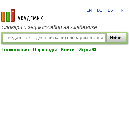
EN
DE
ES
FR
academic.ru
Словари и энциклопедии на Академике
Найти!
Толкования
Переводы
Книги
Игры ⚽