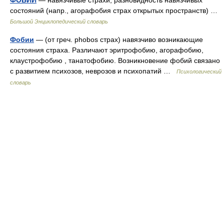
ФОБИИ
— навязчивые страхи; разновидность навязчивых
состояний (напр., агорафобия страх открытых пространств) …
Большой Энциклопедический словарь
Фобии
— (от греч. phobos страх) навязчиво возникающие
состояния страха. Различают эритрофобию, агорафобию,
клаустрофобию , танатофобию. Возникновение фобий связано
с развитием психозов, неврозов и психопатий …
Психологический
словарь