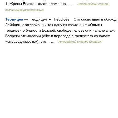
1. Жрецы Египта, желая пламенно… …
Исторический словарь
галлицизмов русского языка
Теодицея
— Теодицея ♦ Théodicée Это слово ввел в обиход
Лейбниц, озаглавивший так одну из своих книг: «Опыты
теодицеи о благости Божией, свободе человека и начале зла».
Вопреки этимологии (dike в переводе с греческого означает
«справедливость»), это… …
Философский словарь Спонвиля