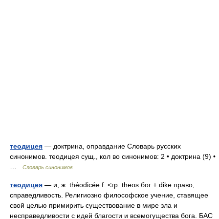
теодицея
— доктрина, оправдание Словарь русских
синонимов. теодицея сущ., кол во синонимов: 2 • доктрина (9) •
…
Словарь синонимов
теодицея
— и, ж. théodicée f. <гр. theos бог + dike право,
справедливость. Религиозно философское учение, ставящее
свой целью примирить существование в мире зла и
несправедливости с идей благости и всемогущества бога. БАС