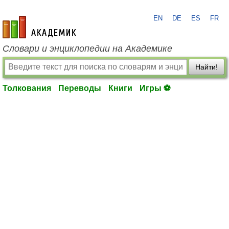
EN
DE
ES
FR
academic.ru
Словари и энциклопедии на Академике
Найти!
Толкования
Переводы
Книги
Игры ⚽