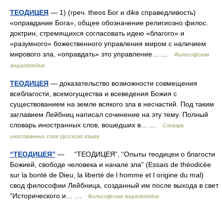
ТЕОДИЦЕЯ
— 1) (греч. theos Бог и dike справедливость)
«оправдание Бога», общее обозначение религиозно филос.
доктрин, стремящихся согласовать идею «благого» и
«разумного» божественного управления миром с наличием
мирового зла, «оправдать» это управление… …
Философская
энциклопедия
ТЕОДИЦЕЯ
— доказательство возможности совмещения
всеблагости, всемогущества и всеведения Божия с
существованием на земле всякого зла в несчастий. Под таким
заглавием Лейбниц написал сочинение на эту тему. Полный
словарь иностранных слов, вошедших в… …
Словарь
иностранных слов русского языка
“ТЕОДИЦЕЯ”
— “ТЕОДИЦЕЯ”, “Опыты теодицеи о благости
Божией, свободе человека и начале зла” (Essais de théodicée
sur la bonté de Dieu, la liberté de l homme et l origine du mal)
свод философии Лейбница, созданный им после выхода в свет
“Исторического и… …
Философская энциклопедия