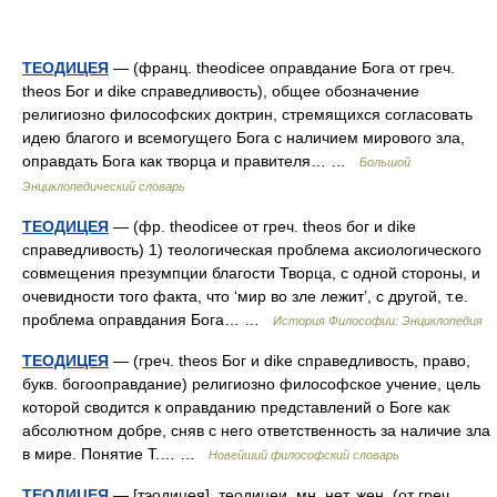
ТЕОДИЦЕЯ
— (франц. theodicee оправдание Бога от греч.
theos Бог и dike справедливость), общее обозначение
религиозно философских доктрин, стремящихся согласовать
идею благого и всемогущего Бога с наличием мирового зла,
оправдать Бога как творца и правителя… …
Большой
Энциклопедический словарь
ТЕОДИЦЕЯ
— (фр. theodicee от греч. theos бог и dike
справедливость) 1) теологическая проблема аксиологического
совмещения презумпции благости Творца, с одной стороны, и
очевидности того факта, что ‘мир во зле лежит’, с другой, т.е.
проблема оправдания Бога… …
История Философии: Энциклопедия
ТЕОДИЦЕЯ
— (греч. theos Бог и dike справедливость, право,
букв. богооправдание) религиозно философское учение, цель
которой сводится к оправданию представлений о Боге как
абсолютном добре, сняв с него ответственность за наличие зла
в мире. Понятие Т.… …
Новейший философский словарь
ТЕОДИЦЕЯ
— [тэодицея], теодицеи, мн. нет, жен. (от греч.