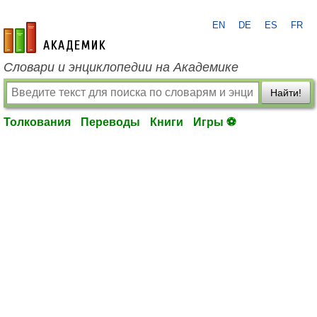
EN
DE
ES
FR
academic.ru
Словари и энциклопедии на Академике
Найти!
Толкования
Переводы
Книги
Игры ⚽