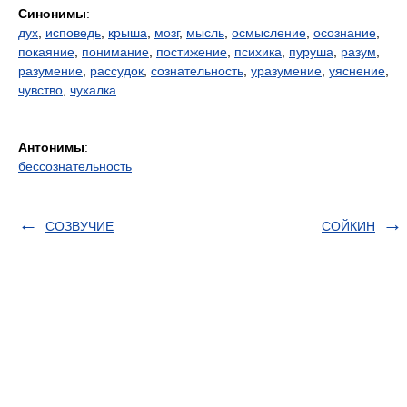
Синонимы
:
дух
,
исповедь
,
крыша
,
мозг
,
мысль
,
осмысление
,
осознание
,
покаяние
,
понимание
,
постижение
,
психика
,
пуруша
,
разум
,
разумение
,
рассудок
,
сознательность
,
уразумение
,
уяснение
,
чувство
,
чухалка
Антонимы
:
бессознательность
СОЗВУЧИЕ
СОЙКИН