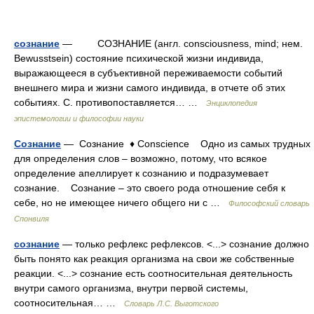
сознание
— СОЗНАНИЕ (англ. consciousness, mind; нем.
Bewusstsein) состояние психической жизни индивида,
выражающееся в субъективной переживаемости событий
внешнего мира и жизни самого индивида, в отчете об этих
событиях. С. противопоставляется… …
Энциклопедия
эпистемологии и философии науки
Сознание
— Сознание ♦ Conscience Одно из самых трудных
для определения слов – возможно, потому, что всякое
определение апеллирует к сознанию и подразумевает
сознание. Сознание – это своего рода отношение себя к
себе, но не имеющее ничего общего ни с …
Философский словарь
Спонвиля
сознание
— только рефлекс рефлексов. <...> сознание должно
быть понято как реакция организма на свои же собственные
реакции. <...> сознание есть соотносительная деятельность
внутри самого организма, внутри первой системы,
соотносительная… …
Словарь Л.С. Выготского