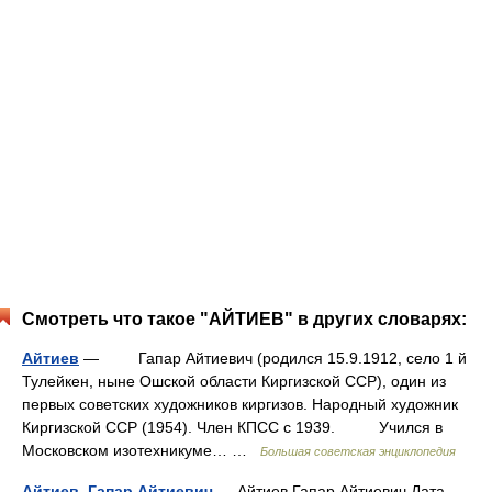
Смотреть что такое "АЙТИЕВ" в других словарях:
Айтиев
— Гапар Айтиевич (родился 15.9.1912, село 1 й
Тулейкен, ныне Ошской области Киргизской ССР), один из
первых советских художников киргизов. Народный художник
Киргизской ССР (1954). Член КПСС с 1939. Учился в
Московском изотехникуме… …
Большая советская энциклопедия
Айтиев, Гапар Айтиевич
— Айтиев Гапар Айтиевич Дата