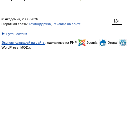
© Академик, 2000-2026
18+
Обратная связь:
Техподдержка
,
Реклама на сайте
👣 Путешествия
Экспорт словарей на сайты
, сделанные на PHP,
Joomla,
Drupal,
WordPress, MODx.