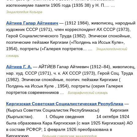
изотехникуме памяти 1905 года (1935 38) у Н. П.… …
Энциклопедия Кольера
Айтиев Гапар Айтиевич
— (1912 1984), живописец, народный
художник СССР (1971), член корреспондент АХ СССР (1973),
Герой Социалистического Труда (1982). Эпически спокойные,
поэтические пейзажи Киргизии («Полдень на Иссык Куле»,
1954), портреты («Галерея портретов… …
Энциклопедический
словарь
Айтиев Г. А.
— АЙТИ́ЕВ Гапар Айтиевич (1912–84), живописец,
нар. худ. СССР (1971), ч. к. АХ СССР (1973), Герой Соц. Труда
(1982). Эпически спокойные, поэтич. пейзажи Киргизии (
Полдень на Иссык Куле , 1954), портреты (серия Галерея
портретов современников …
Биографический словарь
Киргизская Советская Социалистическая Республика
—
(Кыргыз Советтик Социалистик Республикасы) Киргизия
(Кыргызстан). I. Общие сведения 14 октября 1924
была образована Кара Киргизская (с мая 1925 Киргизская) АО
в составе РСФСР; 1 февраля 1926 преобразована в
Киргизскую… …
Большая советская энциклопедия