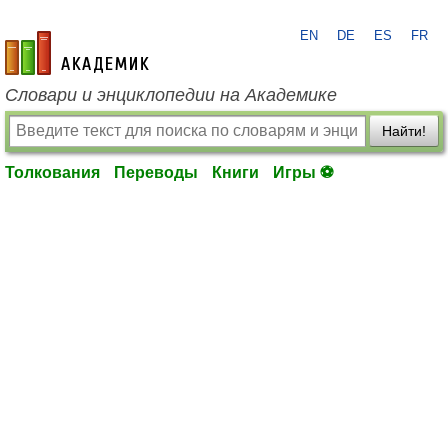
EN
DE
ES
FR
academic.ru
Словари и энциклопедии на Академике
Найти!
Толкования
Переводы
Книги
Игры ⚽