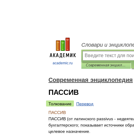
Словари и энциклоп
academic.ru
Современная энциклопедия
Современная энциклопедия
ПАССИВ
Толкование
Перевод
ПАССИВ
ПАССИВ
(
от
латинского
passivus
-
недеяте
бухгалтерского
;
показывает
источники
обр
целевое
назначение
.