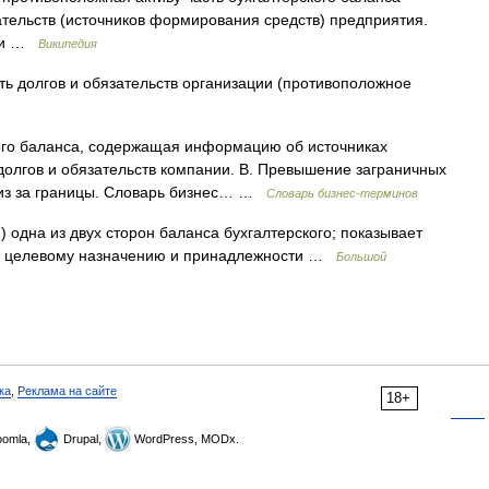
ательств (источников формирования средств) предприятия.
й и …
Википедия
ь долгов и обязательств организации (противоположное
ого баланса, содержащая информацию об источниках
долгов и обязательств компании. В. Превышение заграничных
 из за границы. Словарь бизнес… …
Словарь бизнес-терминов
) одна из двух сторон баланса бухгалтерского; показывает
ву, целевому назначению и принадлежности …
Большой
ка
,
Реклама на сайте
18+
omla,
Drupal,
WordPress, MODx.