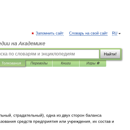
Запомнить сайт
Словарь на свой сайт
RU
едии на Академике
Найти!
Толкования
Переводы
Книги
Игры ⚽
льный
,
страдательный
),
одна
из
двух
сторон
баланса
азования
средств
предприятия
или
учреждения
,
их
состав
и