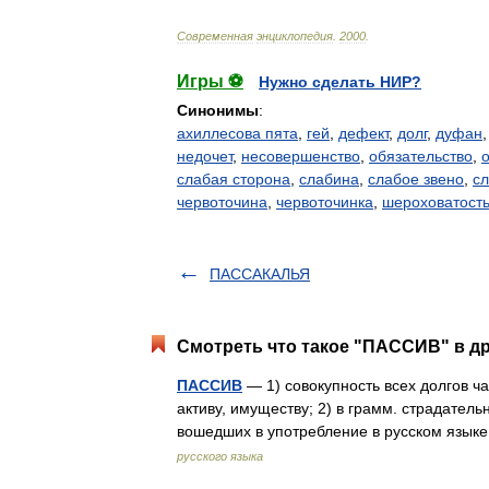
Современная
энциклопедия
.
2000
.
Игры ⚽
Нужно сделать НИР?
Синонимы
:
ахиллесова пята
,
гей
,
дефект
,
долг
,
дуфан
недочет
,
несовершенство
,
обязательство
,
слабая сторона
,
слабина
,
слабое звено
,
сл
червоточина
,
червоточинка
,
шероховатост
ПАССАКАЛЬЯ
Смотреть что такое "ПАССИВ" в др
ПАССИВ
— 1) совокупность всех долгов ч
активу, имуществу; 2) в грамм. страдатель
вошедших в употребление в русском язы
русского языка