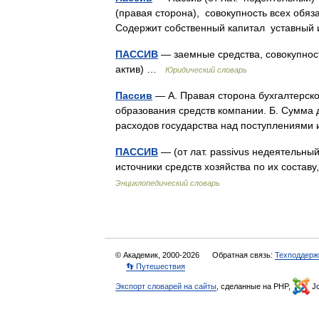
(правая сторона), совокупность всех обяз
Содержит собственный капитал уставны
ПАССИВ
— заемные средства, совокупност
актив) …
Юридический словарь
Пассив
— А. Правая сторона бухгалтерск
образования средств компании. Б. Сумма 
расходов государства над поступлениями
ПАССИВ
— (от лат. passivus недеятельный
источники средств хозяйства по их соста
Энциклопедический словарь
© Академик, 2000-2026
Обратная связь:
Техподдерж
👣 Путешествия
Экспорт словарей на сайты
, сделанные на PHP,
Jo