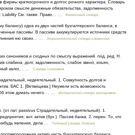
 фирмы краткосрочного и долгос рочного характера. Словарь
ироком смысле денежные обязательства, задолженность
: Liability См. также: Право… …
Финансовый словарь
 балансу) одна из двух частей бухгалтерского баланса, в
ченные пассивы. В пассиве аккумулируются источники средств
ыполнения ею своих… …
Энциклопедический словарь-справочник
ких синонимов и сходных по смыслу выражений. под. ред. Н.
ив слабина, долг, задолженность, слабое звено, изъян,
ивный залог,… …
Словарь синонимов
 страдательный, недеятельный. 1. Совкупность долгов и
актив. БАС 1. [Ветвищева:] Неужели есть возможность
] Об этом думать нечего.… …
Исторический словарь галлицизмов
 (от лат. passivus Страдательный, недеятельный). 1.
едприятия; ант. актив (бух.). Пассив банка. 2. перен. То, что
о нибудь явления, дела …
Толковый словарь Ушакова
противоположная активу часть бухгалтерского баланса