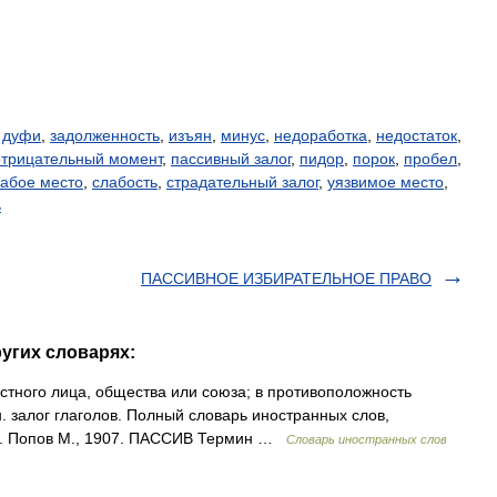
,
дуфи
,
задолженность
,
изъян
,
минус
,
недоработка
,
недостаток
,
отрицательный момент
,
пассивный залог
,
пидор
,
порок
,
пробел
,
абое место
,
слабость
,
страдательный залог
,
уязвимое место
,
ь
ПАССИВНОЕ ИЗБИРАТЕЛЬНОЕ ПРАВО
угих словарях:
астного лица, общества или союза; в противоположность
н. залог глаголов. Полный словарь иностранных слов,
ке. Попов М., 1907. ПАССИВ Термин …
Словарь иностранных слов