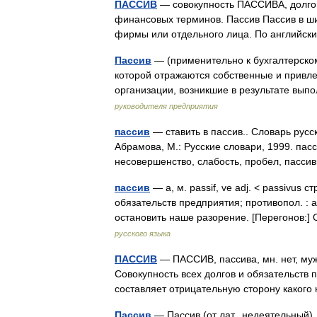
ПАССИВ
— совокупность ПАССИВА, долгов
финансовых терминов. Пассив Пассив в ш
фирмы или отдельного лица. По английски
Пассив
— (применительно к бухгалтерскому
которой отражаются собственные и привле
организации, возникшие в результате в
руководителя предприятия
пассив
— ставить в пассив.. Словарь русс
Абрамова, М.: Русские словари, 1999. пасс
несовершенство, слабость, пробел, пасс
пассив
— а, м. passif, ve adj. < passivus
обязательств предприятия; противопол. : 
остановить наше разорение. [Перегонов:
русского языка
ПАССИВ
— ПАССИВ, пассива, мн. нет, муж.
Совокупность всех долгов и обязательств пр
составляет отрицательную сторону каког
Пассив
— Пассив (от лат. недеятельный) 