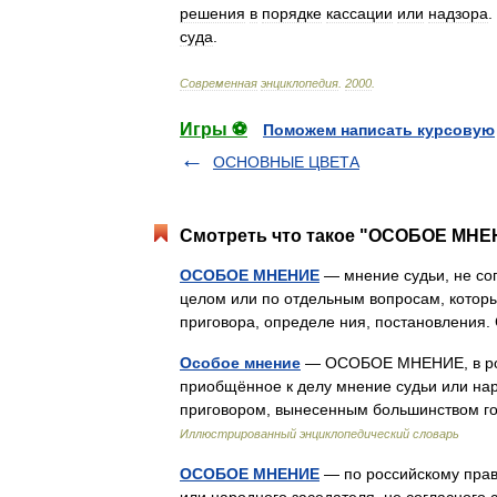
решения
в
порядке
кассации
или
надзора
.
суда
.
Современная
энциклопедия
.
2000
.
Игры ⚽
Поможем написать курсовую
ОСНОВНЫЕ ЦВЕТА
Смотреть что такое "ОСОБОЕ МНЕН
ОСОБОЕ МНЕНИЕ
— мнение судьи, не со
целом или по отдельным вопросам, котор
приговора, определе ния, постановлени
Особое мнение
— ОСОБОЕ МНЕНИЕ, в рос
приобщённое к делу мнение судьи или нар
приговором, вынесенным большинством го
Иллюстрированный энциклопедический словарь
ОСОБОЕ МНЕНИЕ
— по российскому прав