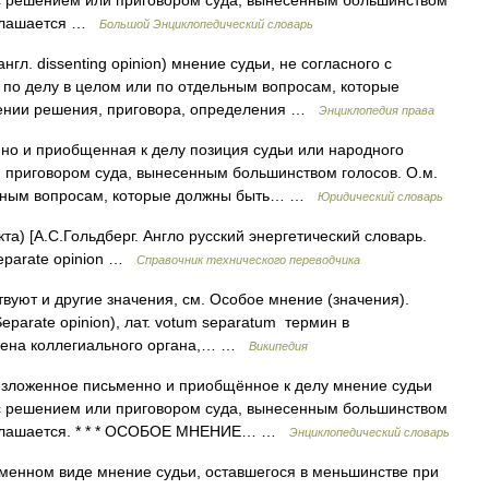
 с решением или приговором суда, вынесенным большинством
 оглашается …
Большой Энциклопедический словарь
нгл. dissenting opinion) мнение судьи, не согласного с
по делу в целом или по отдельным вопросам, которые
ении решения, приговора, определения …
Энциклопедия права
о и приобщенная к делу позиция судьи или народного
и приговором суда, вынесенным большинством голосов. О.м.
ельным вопросам, которые должны быть… …
Юридический словарь
та) [А.С.Гольдберг. Англо русский энергетический словарь.
Separate opinion …
Справочник технического переводчика
вуют и другие значения, см. Особое мнение (значения).
eparate opinion), лат. votum separatum термин в
лена коллегиального органа,… …
Википедия
изложенное письменно и приобщённое к делу мнение судьи
 с решением или приговором суда, вынесенным большинством
е оглашается. * * * ОСОБОЕ МНЕНИЕ… …
Энциклопедический словарь
менном виде мнение судьи, оставшегося в меньшинстве при