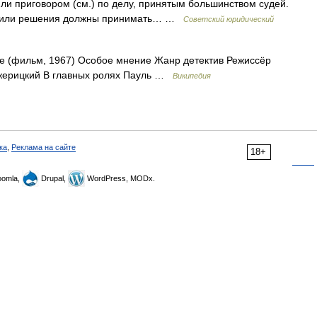
или приговором (см.) по делу, принятым большинством судей.
ра или решения должны принимать… …
Советский юридический
 (фильм, 1967) Особое мнение Жанр детектив Режиссёр
жерицкий В главных ролях Пауль …
Википедия
ка
,
Реклама на сайте
18+
omla,
Drupal,
WordPress, MODx.