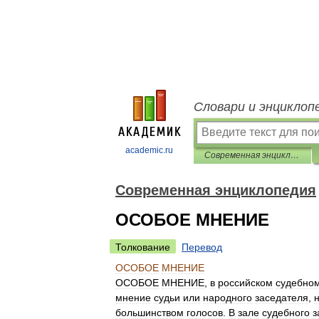
Словари и энциклоп
academic.ru
Современная энциклопедия
Современная энциклопедия
ОСОБОЕ МНЕНИЕ
Толкование
Перевод
ОСОБОЕ
МНЕНИЕ
ОСОБОЕ
МНЕНИЕ
,
в
российском
судебно
мнение
судьи
или
народного
заседателя
,
большинством
голосов
.
В
зале
судебного
з