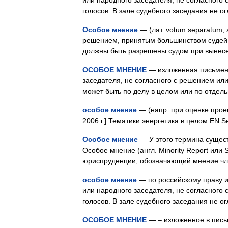
или народного заседателя, не согласного
голосов. В зале судебного заседания не
Особое мнение
— (лат. votum separatum; а
решением, принятым большинством судей 
должны быть разрешены судом при вынес
ОСОБОЕ МНЕНИЕ
— изложенная письменн
заседателя, не согласного с решением ил
может быть по делу в целом или по отд
особое мнение
— (напр. при оценке проек
2006 г.] Тематики энергетика в целом EN 
Особое мнение
— У этого термина сущест
Особое мнение (англ. Minority Report или S
юриспруденции, обозначающий мнение ч
особое мнение
— по российскому праву 
или народного заседателя, не согласного
голосов. В зале судебного заседания н
ОСОБОЕ МНЕНИЕ
— – изложенное в пись