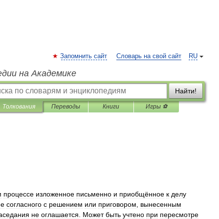
Запомнить сайт
Словарь на свой сайт
RU
едии на Академике
Найти!
Толкования
Переводы
Книги
Игры ⚽
м
процессе
изложенное
письменно
и
приобщённое
к
делу
не
согласного
с
решением
или
приговором
,
вынесенным
аседания
не
оглашается
.
Может
быть
учтено
при
пересмотре