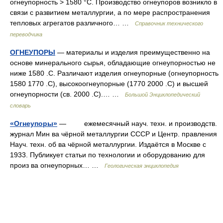
огнеупорность > 1580 °С. Производство огнеупоров возникло в
связи с развитием металлургии, а по мере распространения
тепловых агрегатов различного… …
Справочник технического
переводчика
ОГНЕУПОРЫ
— материалы и изделия преимущественно на
основе минерального сырья, обладающие огнеупорностью не
ниже 1580 .С. Различают изделия огнеупорные (огнеупорность
1580 1770 .С), высокоогнеупорные (1770 2000 .С) и высшей
огнеупорности (св. 2000 .С).… …
Большой Энциклопедический
словарь
«Огнеупоры»
— ежемесячный науч. техн. и производств.
журнал Мин ва чёрной металлургии CCCP и Центр. правления
Науч. техн. об ва чёрной металлургии. Издаётся в Москве c
1933. Публикует статьи по технологии и оборудованию для
произ ва огнеупорных… …
Геологическая энциклопедия