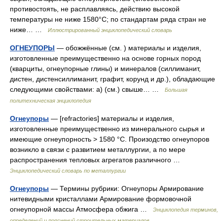
противостоять, не расплавляясь, действию высокой
температуры не ниже 1580°C; по стандартам ряда стран не
ниже… …
Иллюстрированный энциклопедический словарь
ОГНЕУПОРЫ
— обожжённые (см. ) материалы и изделия,
изготовленные преимущественно на основе горных пород
(кварциты, огнеупорные глины) и минералов (силлиманит,
дистен, дистенсиллиманит, графит, корунд и др.), обладающие
следующими свойствами: а) (см.) свыше… …
Большая
политехническая энциклопедия
Огнеупоры
— [refractories] материалы и изделия,
изготовленные преимущественно из минерального сырья и
имеющие огнеупорность > 1580 °С. Произодство огнеупоров
возникло в связи с развитием металлургии, а по мере
распространения тепловых агрегатов различного …
Энциклопедический словарь по металлургии
Огнеупоры
— Термины рубрики: Огнеупоры Армирование
нитевидными кристаллами Армирование формовочной
огнеупорной массы Атмосфера обжига …
Энциклопедия терминов,
определений и пояснений строительных материалов