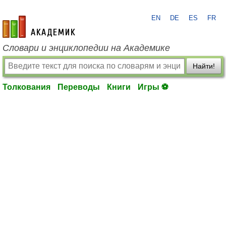
EN
DE
ES
FR
academic.ru
Словари и энциклопедии на Академике
Найти!
Толкования
Переводы
Книги
Игры ⚽