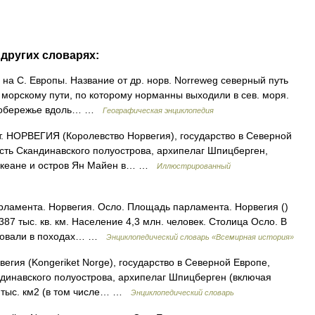
других словарях:
 на С. Европы. Название от др. норв. Norreweg северный путь
морскому пути, по которому норманны выходили в сев. моря.
 побережье вдоль… …
Географическая энциклопедия
 НОРВЕГИЯ (Королевство Норвегия), государство в Северной
сть Скандинавского полуострова, архипелаг Шпицберген,
океане и остров Ян Майен в… …
Иллюстрированный
ламента. Норвегия. Осло. Площадь парламента. Норвегия ()
87 тыс. кв. км. Население 4,3 млн. человек. Столица Осло. В
ствовали в походах… …
Энциклопедический словарь «Всемирная история»
егия (Kongeriket Norge), государство в Северной Европе,
динавского полуострова, архипелаг Шпицберген (включая
7 тыс. км2 (в том числе… …
Энциклопедический словарь