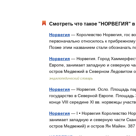
Смотреть что такое "НОРВЕГИЯ" в 
Норвегия
— Королевство Норвегия, гос во
первоначально относилось к прибрежному 
Позже этим названием стали обозначать
Норвегия
— Норвегия. Город Хаммерфест.
Европе, занимает западную и северную ча
остров Медвежий в Северном Ледовитом 
энциклопедический словарь
Норвегия
— Норвегия. Осло. Площадь пар
государство в Северной Европе. Площадь 3
конце VIII середине XI вв. норвежцы уча
Норвегия
— I • Норвегия Королевство Норв
занимает западную и северную части Скан
остров Медвежий) и остров Ян Майен. 38