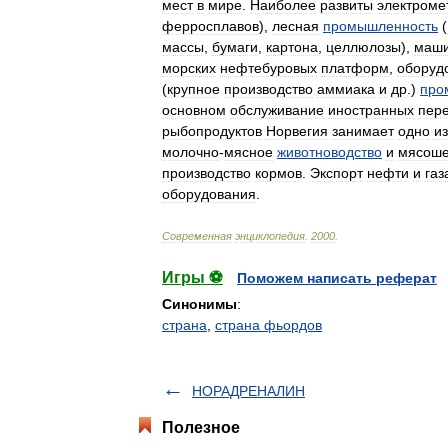
мест
в
мире
.
Наиболее
развиты
электроме
ферросплавов
),
лесная
промышленность
(
массы
,
бумаги
,
картона
,
целлюлозы
),
маши
морских
нефтебуровых
платформ
,
оборуд
(
крупное
производство
аммиака
и
др
.)
про
основном
обслуживание
иностранных
пере
рыбопродуктов
Норвегия
занимает
одно
из
молочно
-
мясное
животноводство
и
мясоше
производство
кормов
.
Экспорт
нефти
и
газ
оборудования
.
Современная
энциклопедия
.
2000
.
Игры ⚽
Поможем написать реферат
Синонимы
:
страна
,
страна фьордов
НОРАДРЕНАЛИН
Полезное