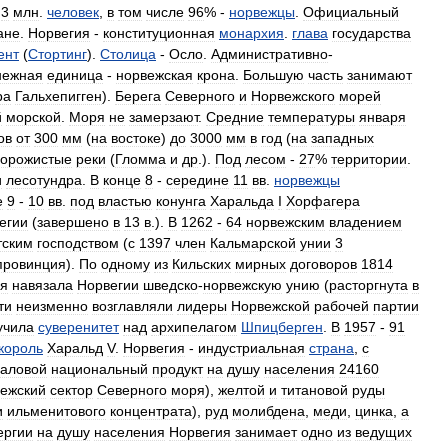
,
3
млн
.
человек
,
в
том
числе
96
% -
норвежцы
.
Официальный
ане
.
Норвегия
-
конституционная
монархия
.
глава
государства
ент
(
Стортинг
).
Столица
-
Осло
.
Административно
-
нежная
единица
-
норвежская
крона
.
Большую
часть
занимают
ра
Гальхепигген
).
Берега
Северного
и
Норвежского
морей
й
морской
.
Моря
не
замерзают
.
Средние
температуры
января
ов
от
300
мм
(
на
востоке
)
до
3000
мм
в
год
(
на
западных
орожистые
реки
(
Гломма
и
др
.).
Под
лесом
-
27
%
территории
.
и
лесотундра
.
В
конце
8
-
середине
11
вв
.
норвежцы
е
9
-
10
вв
.
под
властью
конунга
Харальда
I
Хорфагера
егии
(
завершено
в
13
в
.).
В
1262
-
64
норвежским
владением
тским
господством
(
с
1397
член
Кальмарской
унии
3
провинция
).
По
одному
из
Кильских
мирных
договоров
1814
ая
навязала
Норвегии
шведско
-
норвежскую
унию
(
расторгнута
в
ти
неизменно
возглавляли
лидеры
Норвежской
рабочей
партии
учила
суверенитет
над
архипелагом
Шпицберген
.
В
1957
-
91
король
Харальд
V
.
Норвегия
-
индустриальная
страна
,
с
аловой
национальный
продукт
на
душу
населения
24160
ежский
сектор
Северного
моря
),
желтой
и
титановой
руды
и
ильменитового
концентрата
),
руд
молибдена
,
меди
,
цинка
,
а
ергии
на
душу
населения
Норвегия
занимает
одно
из
ведущих