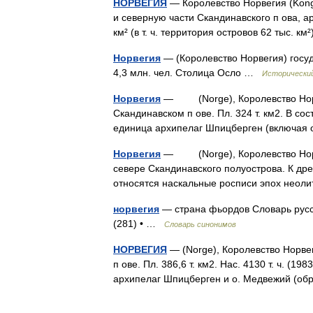
НОРВЕГИЯ
— Королевство Норвегия (Konge
и северную части Скандинавского п ова, а
км² (в т. ч. территория островов 62 тыс. 
Норвегия
— (Королевство Норвегия) госу
4,3 млн. чел. Столица Осло …
Исторический
Норвегия
— (Norge), Королевство Норвеги
Скандинавском п ове. Пл. 324 т. км2. B сос
единица архипелаг Шпицберген (включая 
Норвегия
— (Norge), Королевство Норве
севере Скандинавского полуострова. К др
относятся наскальные росписи эпох нео
норвегия
— страна фьордов Словарь русск
(281) • …
Словарь синонимов
НОРВЕГИЯ
— (Norge), Королевство Норвеги
п ове. Пл. 386,6 т. км2. Нас. 4130 т. ч. (1
архипелаг Шпицберген и о. Медвежий (