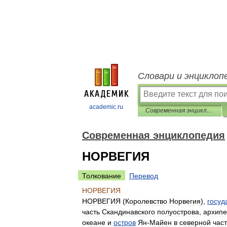
Словари и энциклоп
academic.ru
Современная энциклопедия
Современная энциклопедия
НОРВЕГИЯ
Толкование
Перевод
НОРВЕГИЯ
НОРВЕГИЯ
(
Королевство
Норвегия
),
госуд
часть
Скандинавского
полуострова
,
архипе
океане
и
остров
Ян
-
Майен
в
северной
час