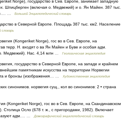
riket Norge), государство в Сев. Европе, занимает западную
рх. Шпицберген (включая о. Медвежий) и о. Ян Майен. 387 тыс.
км²).… …
Большой Энциклопедический словарь
дарство в Северной Европе. Площадь 387 тыс. км2. Население
 словарь
я (Kongeriket Norge), гос во в Сев. Европе, на
тав терр. H. входят o ва Ян Майен и Буве и особая адм.
o. Медвежий). Hac. 4,14 млн …
Геологическая энциклопедия
гия, государство в Северной Европе, на западе и крайнем
евнейшим памятникам искусства на территории Норвегии
лита и бронзы (изображения… …
Художественная энциклопедия
их синонимов. норвегия сущ., кол во синонимов: 2 • страна
я (Kongeriket Norge), гос во в Сев. Европе, на Скандинавском
983). Столица Осло (678 т. ж., с пригородами, 1982). Включает
образуют адм.… …
Демографический энциклопедический словарь