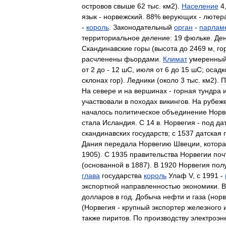
островов
свыше
62
тыс
.
км2
).
Население
4
язык
-
норвежский
.
88
%
верующих
-
лютер
-
король
.
Законодательный
орган
-
парлам
территориальное
деление:
19
фюльке
.
Де
Скандинавские
горы
(
высота
до
2469
м
,
го
расчленены
фьордами
.
Климат
умеренны
от
2
до
-
12
шC
,
июля
от
6
до
15
шC
;
осадк
склонах
гор
).
Ледники
(
около
3
тыс
.
км2
).
П
На
севере
и
на
вершинах
-
горная
тундра
участвовали
в
походах
викингов
.
На
рубеж
началось
политическое
объединение
Норв
стала
Исландия
.
С
14
в
.
Норвегия
-
под
да
скандинавских
государств
;
с
1537
датская
Дания
передала
Норвегию
Швеции
,
котор
1905
).
С
1935
правительства
Норвегии
поч
(
основанной
в
1887
).
В
1920
Норвегия
пол
глава
государства
король
Улаф
V
,
с
1991
-
экспортной
направленностью
экономики
.
В
долларов
в
год
.
Добыча
нефти
и
газа
(
норв
(
Норвегия
-
крупный
экспортер
железного
также
пиритов
.
По
производству
электроэн