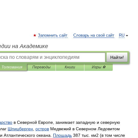
Запомнить сайт
Словарь на свой сайт
RU
едии на Академике
Найти!
Толкования
Переводы
Книги
Игры ⚽
арство
в
Северной
Европе
,
занимает
западную
и
северную
лаг
Шпицберген
,
остров
Медвежий
в
Северном
Ледовитом
ти
Атлантического
океана
.
Площадь
387
тыс
.
км2
(
в
том
числе