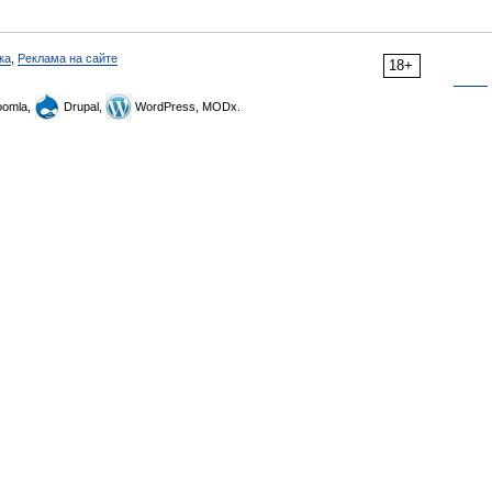
ка
,
Реклама на сайте
18+
omla,
Drupal,
WordPress, MODx.