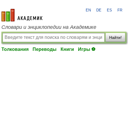
EN
DE
ES
FR
academic.ru
Словари и энциклопедии на Академике
Найти!
Толкования
Переводы
Книги
Игры ⚽