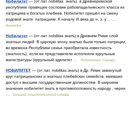
Нобилитет
— (от лат. nobilitas знать) в Древнеримской
республике правящее сословие рабовладельческого класса из
патрициев и богатых плебеев. Нобилитет пришёл на смену
родовой знати патрициям. К началу III века до н. э. у… …
Википедия
Нобилитет
— (от лат. nobilitas знать) в Древнем Риме слой
знатных людей. В царскую эпоху знатью были только патриции,
во времена Республики семья приобретала известность
(знатность), если ее представители исполняли курульные
магистратуры (курульный эдилитет …
Политология. Словарь.
НОБИЛИТЕТ
— (от лат. nobilitas знать) в Др. Риме замкнутый
круг патрицианских и знатных плебейских семейств, имевших
доступ к высшим государственным должностям. В широком
значении нобилитет знать в противоположность народу , черни
…
Большой Энциклопедический словарь