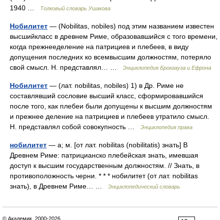
1940 …
Толковый словарь Ушакова
Нобилитет
— (Nobilitas, nobiles) под этим названием известен
высшийкласс в древнем Риме, образовавшийся с того времени,
когда прежнееделение на патрициев и плебеев, в виду
допущения последних ко всемвысшим должностям, потеряло
свой смысл. Н. представлял… …
Энциклопедия Брокгауза и Ефрона
Нобилитет
— (лат. nobilitas, nobiles) 1) в Др. Риме не
составлявший сословие высший класс, сформировавшийся
после того, как плебеи были допущены к высшим должностям
и прежнее деление на патрициев и плебеев утратило смысл.
Н. представлял собой совокупность …
Энциклопедия права
нобилитет
— а; м. [от лат. nobilitas (nobilitatis) знать] В
Древнем Риме: патрицианско плебейская знать, имевшая
доступ к высшим государственным должностям. // Знать, в
противоположность черни. * * * нобилитет (от лат. nobilitas
знать), в Древнем Риме… …
Энциклопедический словарь
© Академик, 2000-2026