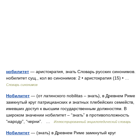
нобилитет
— аристократия, знать Словарь русских синонимов.
нобилитет сущ., кол во синонимов: 2 • аристократия (15) • …
Словарь синонимов
Нобилитет
— (от латинского nobilitas – знать), в Древнем Риме
замкнутый круг патрицианских и знатных плебейских семейств,
имевших доступ к высшим государственным должностям. В
широком значении нобилитет – “знать” в противоположность
“народу”, “черни”. …
Иллюстрированный энциклопедический словарь
Нобилитет
— (знать) в Древнем Риме замкнутый круг