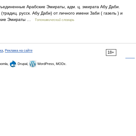
ъединенные Арабские Эмираты, адм. ц. эмирата Абу Даби.
(традиц. русск. Абу Даби) от личного имени Заби ( газель ) и
бские Эмираты …
Топонимический словарь
ка
,
Реклама на сайте
18+
omla,
Drupal,
WordPress, MODx.