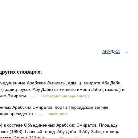
АБУДЖА
других словарях:
ъединенные Арабские Эмираты, адм. ц. эмирата Абу Даби.
(традиц. русск. Абу Даби) от личного имени Заби ( газель ) и
абские Эмираты.… …
Географическая энциклопедия
нных Арабских Эмиратов, порт в Персидском заливе,
денция президента.… …
Города мира
во) в составе Объединённых Арабских Эмиратов. Площадь
овек (1993). Главный город Абу Даби. II Абу Заби, столица