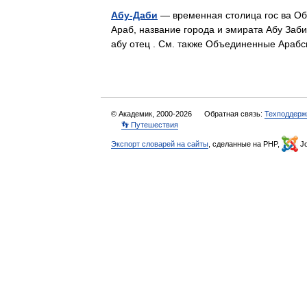
Абу-Даби
— временная столица гос ва Об
Араб, название города и эмирата Абу Заби 
абу отец . См. также Объединенные Ара
© Академик, 2000-2026
Обратная связь:
Техподдерж
👣 Путешествия
Экспорт словарей на сайты
, сделанные на PHP,
Jo