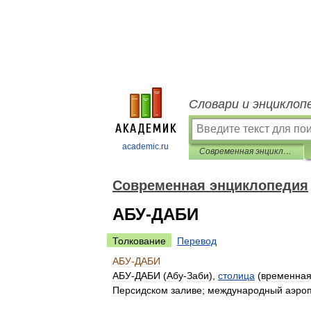
Словари и энциклоп
academic.ru
Современная энциклопедия
Современная энциклопедия
АБУ-ДАБИ
Толкование
Перевод
АБУ
-
ДАБИ
АБУ
-
ДАБИ
(
Абу
-
Заби
),
столица
(
временна
Персидском
заливе
;
международный
аэроп