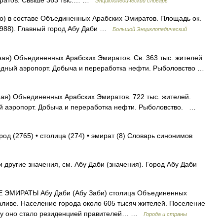
иратов. Свыше 363 тыс.… …
Энциклопедический словарь
о) в составе Объединенных Арабских Эмиратов. Площадь ок.
(1988). Главный город Абу Даби …
Большой Энциклопедический
ная) Объединенных Арабских Эмиратов. Св. 363 тыс. жителей
одный аэропорт. Добыча и переработка нефти. Рыболовство …
ная) Объединенных Арабских Эмиратов. 722 тыс. жителей.
й аэропорт. Добыча и переработка нефти. Рыболовство. …
род (2765) • столица (274) • эмират (8) Словарь синонимов
 другие значения, см. Абу Даби (значения). Город Абу Даби
МИРАТЫ Абу Даби (Абу Заби) столица Объединенных
аливе. Население города около 605 тысяч жителей. Поселение
году оно стало резиденцией правителей… …
Города и страны