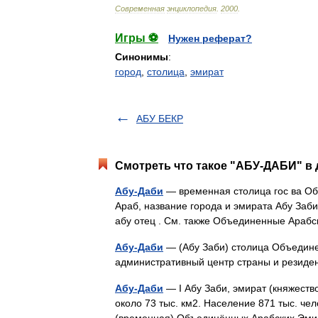
Современная
энциклопедия
.
2000
.
Игры ⚽
Нужен реферат?
Синонимы
:
город
,
столица
,
эмират
АБУ БЕКР
Смотреть что такое "АБУ-ДАБИ" в 
Абу-Даби
— временная столица гос ва Об
Араб, название города и эмирата Абу Заби 
абу отец . См. также Объединенные Ар
Абу-Даби
— (Абу Заби) столица Объедине
административный центр страны и рези
Абу-Даби
— I Абу Заби, эмират (княжест
около 73 тыс. км2. Население 871 тыс. чел