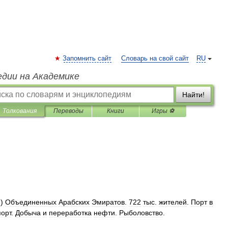
Запомнить сайт
Словарь на свой сайт
RU
едии на Академике
Найти!
Толкования
Переводы
Книги
Игры ⚽
я
)
Объединенных
Арабских
Эмиратов
.
722
тыс
.
жителей
.
Порт
в
орт
.
Добыча
и
переработка
нефти
.
Рыболовство
.