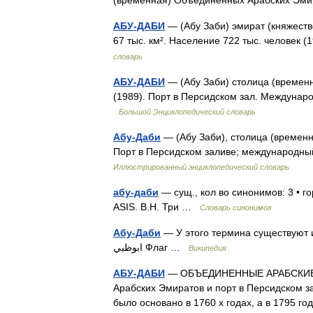
(временная) Объединённых Арабских Эм
АБУ-ДАБИ
— (Абу Заби) эмират (княжеств
67 тыс. км². Население 722 тыс. человек 
словарь
АБУ-ДАБИ
— (Абу Заби) столица (времен
(1989). Порт в Персидском зал. Междунар
Большой Энциклопедический словарь
Абу-Даби
— (Абу Заби), столица (времен
Порт в Персидском заливе; международны
Иллюстрированный энциклопедический словарь
абу-даби
— сущ., кол во синонимов: 3 • го
ASIS. В.Н. Три …
Словарь синонимов
Абу-Даби
— У этого термина существуют и
ابوظبي Флаг …
Википедия
АБУ-ДАБИ
— ОБЪЕДИНЕННЫЕ АРАБСКИЕ Э
Арабских Эмиратов и порт в Персидском з
было основано в 1760 х годах, а в 1795 