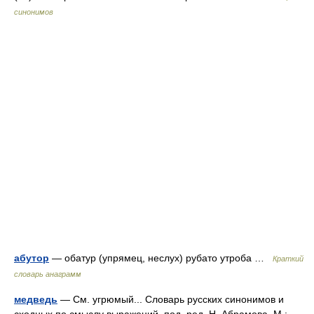
синонимов
абутор
— обатур (упрямец, неслух) рубато утроба …
Краткий
словарь анаграмм
медведь
— См. угрюмый... Словарь русских синонимов и