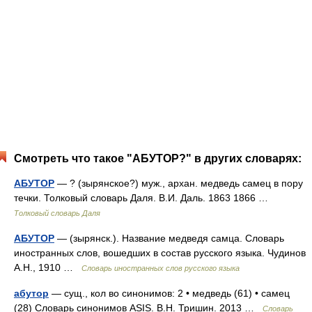
Смотреть что такое "АБУТОР?" в других словарях:
АБУТОР
— ? (зырянское?) муж., архан. медведь самец в пору
течки. Толковый словарь Даля. В.И. Даль. 1863 1866 …
Толковый словарь Даля
АБУТОР
— (зырянск.). Название медведя самца. Словарь
иностранных слов, вошедших в состав русского языка. Чудинов
А.Н., 1910 …
Словарь иностранных слов русского языка
абутор
— сущ., кол во синонимов: 2 • медведь (61) • самец
(28) Словарь синонимов ASIS. В.Н. Тришин. 2013 …
Словарь