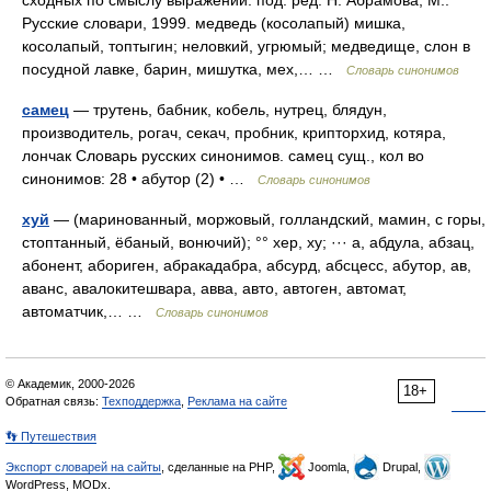
сходных по смыслу выражений. под. ред. Н. Абрамова, М.:
Русские словари, 1999. медведь (косолапый) мишка,
косолапый, топтыгин; неловкий, угрюмый; медведище, слон в
посудной лавке, барин, мишутка, мех,… …
Словарь синонимов
самец
— трутень, бабник, кобель, нутрец, блядун,
производитель, рогач, секач, пробник, крипторхид, котяра,
лончак Словарь русских синонимов. самец сущ., кол во
синонимов: 28 • абутор (2) • …
Словарь синонимов
хуй
— (маринованный, моржовый, голландский, мамин, с горы,
стоптанный, ёбаный, вонючий); °° хер, ху; ··· а, абдула, абзац,
абонент, абориген, абракадабра, абсурд, абсцесс, абутор, ав,
аванс, авалокитешвара, авва, авто, автоген, автомат,
автоматчик,… …
Словарь синонимов
© Академик, 2000-2026
18+
Обратная связь:
Техподдержка
,
Реклама на сайте
👣 Путешествия
Экспорт словарей на сайты
, сделанные на PHP,
Joomla,
Drupal,
WordPress, MODx.