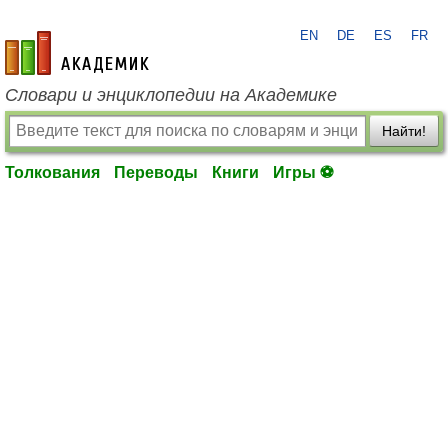
EN
DE
ES
FR
academic.ru
Словари и энциклопедии на Академике
Найти!
Толкования
Переводы
Книги
Игры ⚽