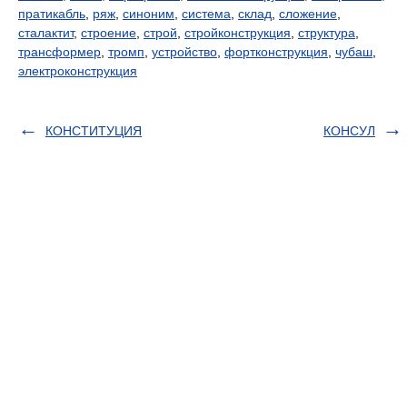
пратикабль
,
ряж
,
синоним
,
система
,
склад
,
сложение
,
сталактит
,
строение
,
строй
,
стройконструкция
,
структура
,
трансформер
,
тромп
,
устройство
,
фортконструкция
,
чубаш
,
электроконструкция
КОНСТИТУЦИЯ
КОНСУЛ