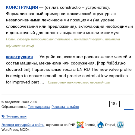
КОНСТРУКЦИЯ
— (от лат. constructio – устройство).
Формализованный пример синтаксической структуры с
незаполненными лексическими позициями (на уровне
словосочетания или предложения), включающий необходимый
и достаточный для полноты выражения мысли минимум… …
Новый словарь методических терминов и понятий (теория и практика
обучения языкам)
конструкция
— Устройство, взаимное расположение частей и
состав машины, механизма или сооружения. [http://sl3d.ru/o
slovare.html] Параллельные тексты EN RU The new valve profile
is design to ensure smooth and precise control at low capacities
for improved part …
Справочник технического переводчика
© Академик, 2000-2026
18+
Обратная связь:
Техподдержка
,
Реклама на сайте
👣 Путешествия
Экспорт словарей на сайты
, сделанные на PHP,
Joomla,
Drupal,
WordPress, MODx.