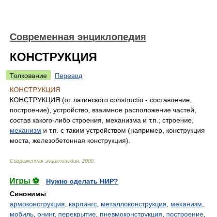
Современная энциклопедия
КОНСТРУКЦИЯ
Толкование
Перевод
КОНСТРУКЦИЯ
КОНСТРУКЦИЯ (от латинского constructio - составление,
построение), устройство, взаимное расположение частей,
состав какого-либо строения, механизма и т.п.; строение,
механизм
и т.п. с таким устройством (например, конструкция
моста, железобетонная конструкция).
Современная энциклопедия
.
2000
.
Игры ⚽
Нужно сделать НИР?
Синонимы
:
армоконструкция
,
карлингс
,
металлоконструкция
,
механизм
,
мобиль
,
онинг
,
перекрытие
,
пневмоконструкция
,
построение
,