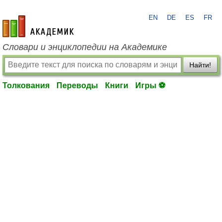
EN
DE
ES
FR
academic.ru
Словари и энциклопедии на Академике
Найти!
Толкования
Переводы
Книги
Игры ⚽