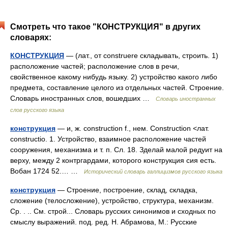
Смотреть что такое "КОНСТРУКЦИЯ" в других
словарях:
КОНСТРУКЦИЯ
— (лат., от construere складывать, строить. 1)
расположение частей; расположение слов в речи,
свойственное какому нибудь языку. 2) устройство какого либо
предмета, составление целого из отдельных частей. Строение.
Словарь иностранных слов, вошедших …
Словарь иностранных
слов русского языка
конструкция
— и, ж. construction f., нем. Construction <лат.
constructio. 1. Устройство, взаимное расположение частей
сооружения, механизма и т. п. Сл. 18. Зделай малой редуит на
верху, между 2 контргардами, которого конструкция сия есть.
Вобан 1724 52.… …
Исторический словарь галлицизмов русского языка
конструкция
— Строение, построение, склад, складка,
сложение (телосложение), устройство, структура, механизм.
Ср. . .. См. строй... Словарь русских синонимов и сходных по
смыслу выражений. под. ред. Н. Абрамова, М.: Русские