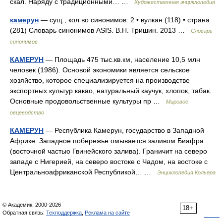
скал. Наряду с традиционными… …
Художественная энциклопедия
камерун
— сущ., кол во синонимов: 2 • вулкан (118) • страна
(281) Словарь синонимов ASIS. В.Н. Тришин. 2013 …
Словарь
синонимов
КАМЕРУН
— Площадь 475 тыс.кв.км, население 10,5 млн
человек (1986). Основой экономики является сельское
хозяйство, которое специализируется на производстве
экспортных культур какао, натуральный каучук, хлопок, табак.
Основные продовольственные культуры пр …
Мировое
овцеводство
КАМЕРУН
— Республика Камерун, государство в Западной
Африке. Западное побережье омывается заливом Биафра
(восточной частью Гвинейского залива). Граничит на северо
западе с Нигерией, на северо востоке с Чадом, на востоке с
Центральноафриканской Республикой… …
Энциклопедия Кольера
© Академик, 2000-2026
18+
Обратная связь:
Техподдержка
,
Реклама на сайте