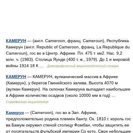
КАМЕРУН
— (англ. Cameroon, франц. Cameroun), Республика
Камерун (англ. Republic of Cameroon, франц. La Republique du
Cameroun), гос во в Центр. Африке. Пл. 475 т. км2. Нас. 9,2
млн. ч. (1983). Столица Яунде (400 т. ж., 1979). До 1 и мировой
войны 1914 18 К …
Демографический энциклопедический словарь
КАМЕРУН
— КАМЕРУН, вулканический массив в Африке
(Камерун), у берегов Гвинейского залива. Высота 4070 м
(вулкан Камерун). На склонах Камеруна выпадает наибольшее
в Африке количество осадков (около 10000 мм в год) …
Современная энциклопедия
Камерун
— (Cameroon), гос во в Зап. Африке,
предположительно родина племен банту. Ок. 1810 г. король гос
ва Бамум окружил стеной столицу Фомбан, чтобы защитить ее
от посягательств фульбской империи Со кото. Свои небольшие