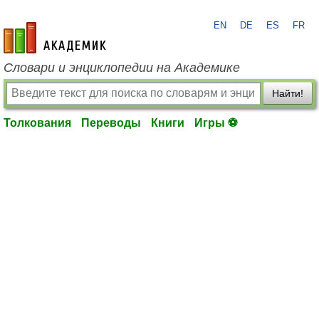
EN
DE
ES
FR
academic.ru
Словари и энциклопедии на Академике
Найти!
Толкования
Переводы
Книги
Игры ⚽