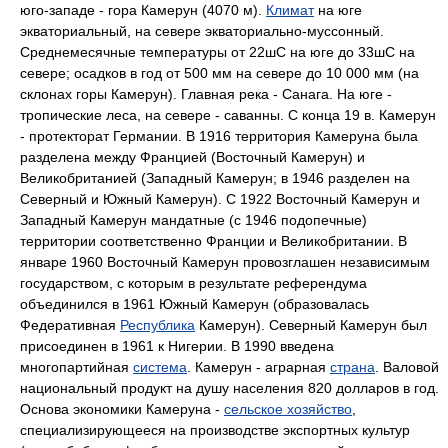
юго-западе - гора Камерун (4070 м).
Климат
на юге
экваториальный, на севере экваториально-муссонный.
Среднемесячные температуры от 22шC на юге до 33шC на
севере; осадков в год от 500 мм на севере до 10 000 мм (на
склонах горы Камерун). Главная река - Санага. На юге -
тропические леса, на севере - саванны. С конца 19 в. Камерун
- протекторат Германии. В 1916 территория Камеруна была
разделена между Францией (Восточный Камерун) и
Великобританией (Западный Камерун; в 1946 разделен на
Северный и Южный Камерун). С 1922 Восточный Камерун и
Западный Камерун мандатные (с 1946 подопечные)
территории соответственно Франции и Великобритании. В
январе 1960 Восточный Камерун провозглашен независимым
государством, с которым в результате референдума
объединился в 1961 Южный Камерун (образовалась
Федеративная
Республика
Камерун). Северный Камерун был
присоединен в 1961 к Нигерии. В 1990 введена
многопартийная
система
. Камерун - аграрная
страна
. Валовой
национальный продукт на душу населения 820 долларов в год.
Основа экономики Камеруна -
сельское хозяйство
,
специализирующееся на производстве экспортных культур