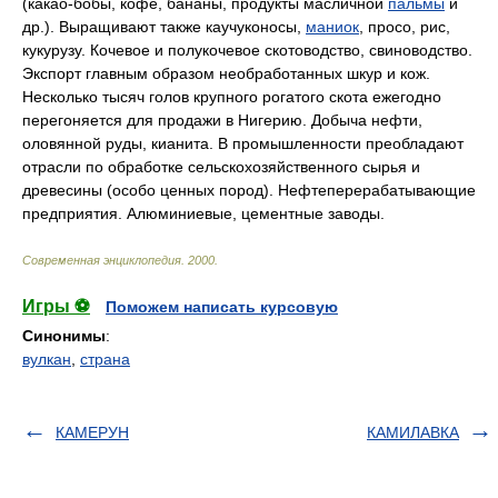
(какао-бобы, кофе, бананы, продукты масличной
пальмы
и
др.). Выращивают также каучуконосы,
маниок
, просо, рис,
кукурузу. Кочевое и полукочевое скотоводство, свиноводство.
Экспорт главным образом необработанных шкур и кож.
Несколько тысяч голов крупного рогатого скота ежегодно
перегоняется для продажи в Нигерию. Добыча нефти,
оловянной руды, кианита. В промышленности преобладают
отрасли по обработке сельскохозяйственного сырья и
древесины (особо ценных пород). Нефтеперерабатывающие
предприятия. Алюминиевые, цементные заводы.
Современная энциклопедия
.
2000
.
Игры ⚽
Поможем написать курсовую
Синонимы
:
вулкан
,
страна
КАМЕРУН
КАМИЛАВКА