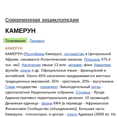
Современная энциклопедия
КАМЕРУН
Толкование
Перевод
КАМЕРУН
КАМЕРУН (
Республика
Камерун),
государство
в Центральной
Африке, омывается Атлантическим океаном.
Площадь
475,4
тыс. км2.
Население
свыше 13 млн.
человек
, фанг,
бамилеке
,
фульбе,
дуала
и др. Официальные языки - французский и
английский. Около 45% населения придерживается местных
традиционных верований, 35% - христиане, 20% - мусульмане.
Глава
государства -
президент
. Законодательный
орган
-
однопалатное Национальное собрание.
Столица
- Яунде.
Административно-территориальное деление: 10 провинций.
Денежная единица -
франк
КФА [в переводе - Африканское
Финансовое Сообщество (объединение)]. Большая часть
Камеруна - плоскогорья, в центре -
плато
Адамауа (3008 м). На