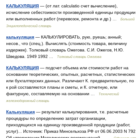
КАЛЬКУЛЯЦИЯ
— (от лат. calculatio счет вычисление),
исчисление себестоимости произведенной единицы продукции
или выполненных работ (перевозок, ремонта и др.) …
Большой
Энциклопедический словарь
калькуляция
— КАЛЬКУЛИРОВАТЬ, рую, руешь; анный;
несов., что (спец.). Вычислять (стоимость товара, величину
издержек). Толковый словарь Ожегова. С.И. Ожегов, Н.Ю.
Шведова. 1949 1992 …
Толковый словарь Ожегова
КАЛЬКУЛЯЦИЯ
— подсчет объема или стоимости работ на
основании теоретических, опытных, расчетных, статистических
или бухгалтерских данных. Различают К. предварительную, по
к рой составляются планы и сметы, и К. отчетную, или
фактурную, составляемую на основании …
Технический
железнодорожный словарь
Калькуляция
— результат калькулирования, т.е. расчетные
процедуры по определению затрат организации,
приходящихся на единицу произведенной продукции (работ,
услуг)... Источник: Приказ Минсельхоза РФ от 06.06.2003 N 792
Об утверждении Методических рекомендаций… …