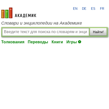
EN
DE
ES
FR
academic.ru
Словари и энциклопедии на Академике
Найти!
Толкования
Переводы
Книги
Игры ⚽