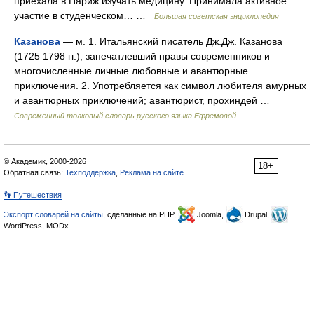
приехала в Париж изучать медицину. Принимала активное
участие в студенческом… …
Большая советская энциклопедия
Казанова
— м. 1. Итальянский писатель Дж.Дж. Казанова
(1725 1798 гг.), запечатлевший нравы современников и
многочисленные личные любовные и авантюрные
приключения. 2. Употребляется как символ любителя амурных
и авантюрных приключений; авантюрист, прохиндей …
Современный толковый словарь русского языка Ефремовой
© Академик, 2000-2026
18+
Обратная связь:
Техподдержка
,
Реклама на сайте
👣 Путешествия
Экспорт словарей на сайты
, сделанные на PHP,
Joomla,
Drupal,
WordPress, MODx.