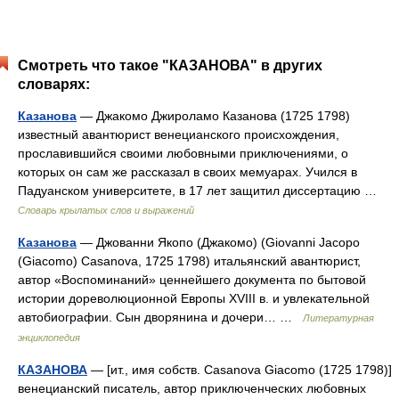
Смотреть что такое "КАЗАНОВА" в других
словарях:
Казанова
— Джакомо Джироламо Казанова (1725 1798)
известный авантюрист венецианского происхождения,
прославившийся своими любовными приключениями, о
которых он сам же рассказал в своих мемуарах. Учился в
Падуанском университете, в 17 лет защитил диссертацию …
Словарь крылатых слов и выражений
Казанова
— Джованни Якопо (Джакомо) (Giovanni Jacopo
(Giacomo) Casanova, 1725 1798) итальянский авантюрист,
автор «Воспоминаний» ценнейшего документа по бытовой
истории дореволюционной Европы XVIII в. и увлекательной
автобиографии. Сын дворянина и дочери… …
Литературная
энциклопедия
КАЗАНОВА
— [ит., имя собств. Casanova Giacomo (1725 1798)]
венецианский писатель, автор приключенческих любовных