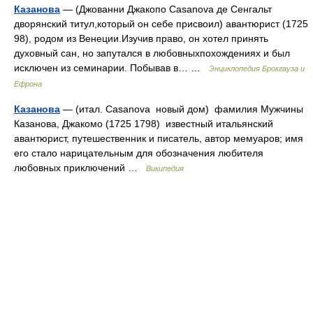
Казанова
— (Джованни Джакопо Casanova де Сенгальт
дворянский титул,который он себе присвоил) авантюрист (1725
98), родом из Венеции.Изучив право, он хотел принять
духовный сан, но запутался в любовныхпохождениях и был
исключен из семинарии. Побывав в… …
Энциклопедия Брокгауза и
Ефрона
Казанова
— (итал. Casanova новый дом) фамилия Мужчины
Казанова, Джакомо (1725 1798) известный итальянский
авантюрист, путешественник и писатель, автор мемуаров; имя
его стало нарицательным для обозначения любителя
любовных приключений …
Википедия