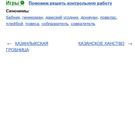
Игры ⚽
Поможем решить контрольную работу
Синонимы
:
бабник
,
гинекоман
,
дамский угодник
,
донжуан
,
ловелас
,
плейбой
,
повеса
,
соблазнитель
,
совратитель
КАЗАНЛЫКСКАЯ
КАЗАНСКОЕ ХАНСТВО
ГРОБНИЦА