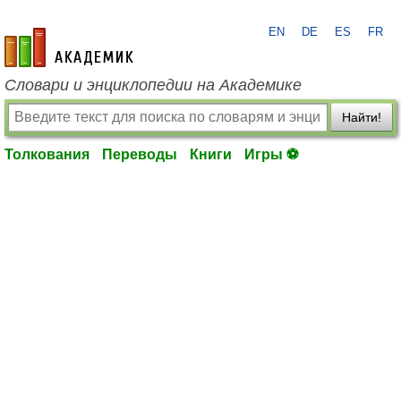
EN
DE
ES
FR
academic.ru
Словари и энциклопедии на Академике
Найти!
Толкования
Переводы
Книги
Игры ⚽