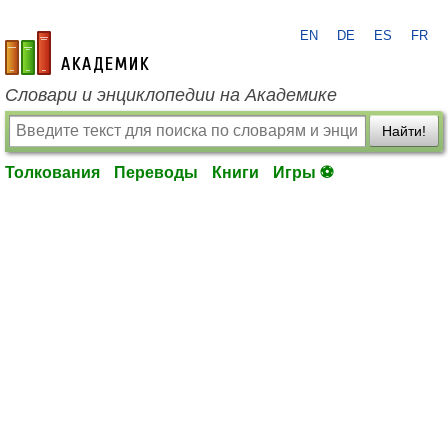
EN
DE
ES
FR
academic.ru
Словари и энциклопедии на Академике
Найти!
Толкования
Переводы
Книги
Игры ⚽