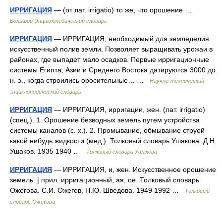
ИРРИГАЦИЯ
— (от лат. irrigatio) то же, что орошение …
Большой Энциклопедический словарь
ИРРИГАЦИЯ
— ИРРИГАЦИЯ, необходимый для земледелия
искусственный полив земли. Позволяет выращивать урожаи в
районах, где выпадет мало осадков. Первые ирригационные
системы Египта, Азии и Среднего Востока датируются 3000 до
н. э., когда строились оросительные… …
Научно-технический
энциклопедический словарь
ИРРИГАЦИЯ
— ИРРИГАЦИЯ, ирригации, жен. (лат. irrigatio)
(спец.). 1. Орошение безводных земель путем устройства
системы каналов (с. х.). 2. Промывание, обмывание струей
какой нибудь жидкости (мед.). Толковый словарь Ушакова. Д.Н.
Ушаков. 1935 1940 …
Толковый словарь Ушакова
ИРРИГАЦИЯ
— ИРРИГАЦИЯ, и, жен. Искусственное орошение
земель. | прил. ирригационный, ая, ое. Толковый словарь
Ожегова. С.И. Ожегов, Н.Ю. Шведова. 1949 1992 …
Толковый
словарь Ожегова