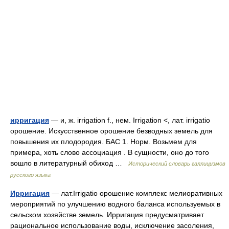
ирригация
— и, ж. irrigation f., нем. Irrigation <, лат. irrigatio
орошение. Искусственное орошение безводных земель для
повышения их плодородия. БАС 1. Норм. Возьмем для
примера, хоть слово ассоциация . В сущности, оно до того
вошло в литературный обиход …
Исторический словарь галлицизмов
русского языка
Ирригация
— лат.Irrigatio орошение комплекс мелиоративных
мероприятий по улучшению водного баланса используемых в
сельском хозяйстве земель. Ирригация предусматривает
рациональное использование воды, исключение засоления,