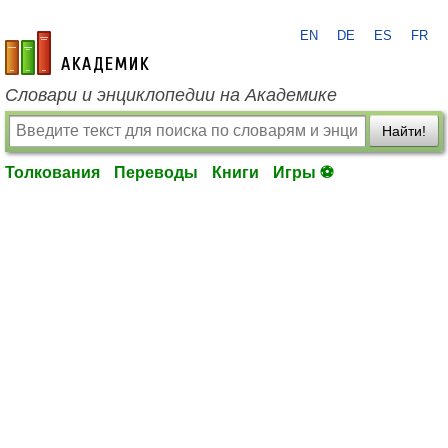
EN
DE
ES
FR
academic.ru
Словари и энциклопедии на Академике
Найти!
Толкования
Переводы
Книги
Игры ⚽