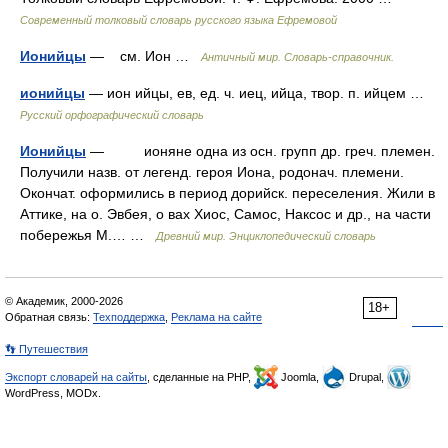
Современный толковый словарь русского языка Ефремовой
Ионийцы
— см. Ион …
Античный мир. Словарь-справочник.
ионийцы
— ион ийцы, ев, ед. ч. иец, ийца, твор. п. ийцем …
Русский орфографический словарь
Ионийцы
— ионяне одна из осн. групп др. греч. племен.
Получили назв. от легенд. героя Иона, родонач. племени.
Окончат. оформились в период дорийск. переселения. Жили в
Аттике, на о. Эвбея, о вах Хиос, Самос, Наксос и др., на части
побережья М.… …
Древний мир. Энциклопедический словарь
© Академик, 2000-2026
18+
Обратная связь:
Техподдержка
,
Реклама на сайте
👣 Путешествия
Экспорт словарей на сайты
, сделанные на PHP,
Joomla,
Drupal,
WordPress, MODx.