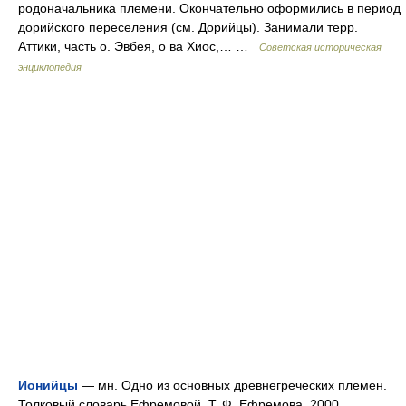
родоначальника племени. Окончательно оформились в период
дорийского переселения (см. Дорийцы). Занимали терр.
Аттики, часть о. Эвбея, о ва Хиос,… …
Советская историческая
энциклопедия
Ионийцы
— мн. Одно из основных древнегреческих племен.
Толковый словарь Ефремовой. Т. Ф. Ефремова. 2000 …