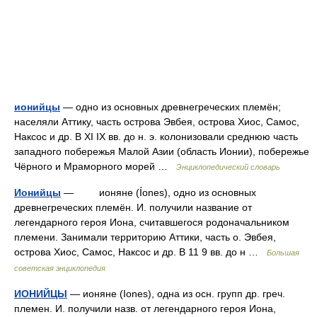
ионийцы
— одно из основных древнегреческих племён;
населяли Аттику, часть острова Эвбея, острова Хиос, Самос,
Наксос и др. В XI IX вв. до н. э. колонизовали среднюю часть
западного побережья Малой Азии (область Ионии), побережье
Чёрного и Мраморного морей …
Энциклопедический словарь
Ионийцы
— ионяне (Íones), одно из основных
древнегреческих племён. И. получили название от
легендарного героя Иона, считавшегося родоначальником
племени. Занимали территорию Аттики, часть о. Эвбея,
острова Хиос, Самос, Наксос и др. В 11 9 вв. до н …
Большая
советская энциклопедия
ИОНИЙЦЫ
— ионяне (Iones), одна из осн. групп др. греч.
племен. И. получили назв. от легендарного героя Иона,