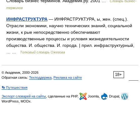
Словарь бизнес терминов. Академик.ру. 2001 …
Словарь бизнес-
терминов
ИНФРАСТРУКТУРА
— ИНФРАСТРУКТУРА, ы, жен. (спец.).
Отрасли экономики, научно технических знаний, социальной
жизни, к рые непосредственно обеспечивают
производственные процессы и условия жизнедеятельности
общества. И. общества. И. города. | прил. инфраструктурный,
… …
Толковый словарь Ожегова
© Академик, 2000-2026
18+
Обратная связь:
Техподдержка
,
Реклама на сайте
👣 Путешествия
Экспорт словарей на сайты
, сделанные на PHP,
Joomla,
Drupal,
WordPress, MODx.