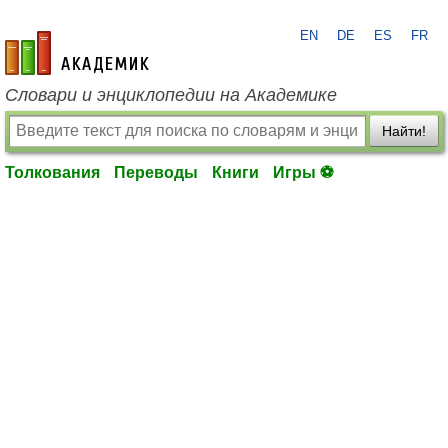
EN
DE
ES
FR
academic.ru
Словари и энциклопедии на Академике
Найти!
Толкования
Переводы
Книги
Игры ⚽