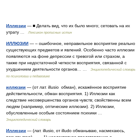
Иллюзии
— ■ Делать вид, что их было много; сетовать на их
утрату …
Лексикон прописных истин
ИЛЛЮЗИИ
— – ошибочное, неправильное восприятие реально
существующих предметов и явлений. Особенно часто иллюзии
появляются на фоне депрессии с тревогой или страхом, а
также при недостаточной четкости восприятия, связанной с
ухудшением деятельности органов… …
Энциклопедический словарь
по психологии и педагогике
иллюзии
— (от лат. illusio обман), искажённое восприятие
действительности, обман восприятия. 1) Иллюзии как
следствие несовершенства органов чувств; свойственны всем
людям (например, оптические иллюзии). 2) Иллюзии,
обусловленные особым состоянием психики …
Энциклопедический словарь
Иллюзии
— (лат. illusio, от illudo обманываю, насмехаюсь,