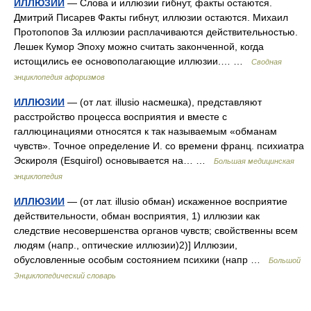
ИЛЛЮЗИИ
— Слова и иллюзии гибнут, факты остаются.
Дмитрий Писарев Факты гибнут, иллюзии остаются. Михаил
Протопопов За иллюзии расплачиваются действительностью.
Лешек Кумор Эпоху можно считать законченной, когда
истощились ее основополагающие иллюзии.… …
Сводная
энциклопедия афоризмов
ИЛЛЮЗИИ
— (от лат. illusio насмешка), представляют
расстройство процесса восприятия и вместе с
галлюцинациями относятся к так называемым «обманам
чувств». Точное определение И. со времени франц. психиатра
Эскироля (Esquirol) основывается на… …
Большая медицинская
энциклопедия
ИЛЛЮЗИИ
— (от лат. illusio обман) искаженное восприятие
действительности, обман восприятия, 1) иллюзии как
следствие несовершенства органов чувств; свойственны всем
людям (напр., оптические иллюзии)2)] Иллюзии,
обусловленные особым состоянием психики (напр …
Большой
Энциклопедический словарь