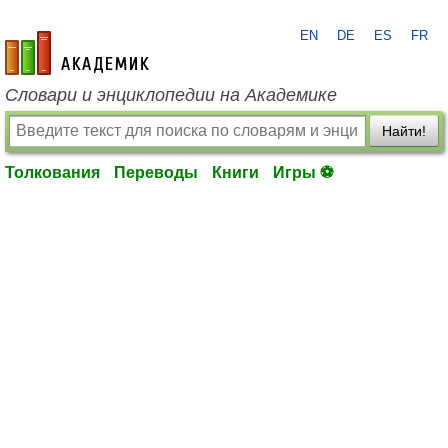
EN
DE
ES
FR
academic.ru
Словари и энциклопедии на Академике
Найти!
Толкования
Переводы
Книги
Игры ⚽