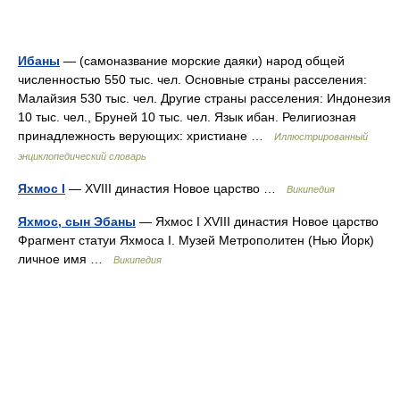
Ибаны
— (самоназвание морские даяки) народ общей
численностью 550 тыс. чел. Основные страны расселения:
Малайзия 530 тыс. чел. Другие страны расселения: Индонезия
10 тыс. чел., Бруней 10 тыс. чел. Язык ибан. Религиозная
принадлежность верующих: христиане …
Иллюстрированный
энциклопедический словарь
Яхмос I
— XVIII династия Новое царство …
Википедия
Яхмос, сын Эбаны
— Яхмос I XVIII династия Новое царство
Фрагмент статуи Яхмоса I. Музей Метрополитен (Нью Йорк)
личное имя …
Википедия