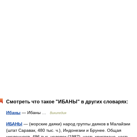
Смотреть что такое "ИБАНЫ" в других словарях:
Ибаны
— Ибаны …
Википедия
ИБАНЫ
— (морские даяки) народ группы даяков в Малайзии
(штат Саравак, 480 тыс. ч.), Индонезии и Брунее. Общая
численность 496 тыс. человек (1987). часть христиане, часть