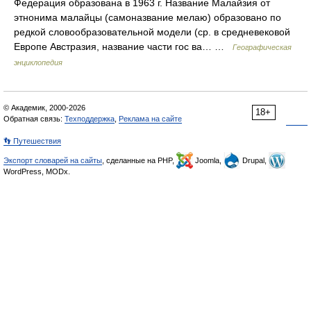
Федерация образована в 1963 г. Название Малайзия от
этнонима малайцы (самоназвание мелаю) образовано по
редкой словообразовательной модели (ср. в средневековой
Европе Австразия, название части гос ва… …
Географическая
энциклопедия
© Академик, 2000-2026
18+
Обратная связь:
Техподдержка
,
Реклама на сайте
👣 Путешествия
Экспорт словарей на сайты
, сделанные на PHP,
Joomla,
Drupal,
WordPress, MODx.