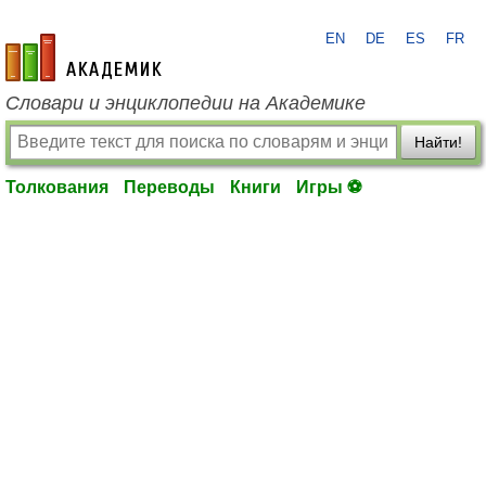
EN
DE
ES
FR
academic.ru
Словари и энциклопедии на Академике
Найти!
Толкования
Переводы
Книги
Игры ⚽