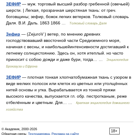
ЗЕФИР
— муж. торговый высший разбор гребенной (овечьей)
шерсти. | Легкая, прозрачная шерстяная ткань: от греч.
боговщины; зефир, божок легких ветерков. Толковый словарь
Даля. В.И. Даль. 1863 1866 …
Толковый словарь Даля
Зефир
— (ZejuroV ) ветер, по мнению древних
господствовавший ввосточной части Средиземного моря,
начиная с весны, и наибольшейинтенсивности достигавший к
летнему солнцестоянию. Здесь он, хотя итеплый. но часто
приносит с собою дожди и даже бури, тогда… …
Энциклопедия
Брокгауза и Ефрона
ЗЕФИР
— плотная тонкая хлопчатобумажная ткань с узором в
виде мелких полосок или клеток из цветных или утолщённых
нитей основы и утка. Вырабатывается из тонкой пряжи
высокого качества, выпускается гл. обр. пестротканым, реже
отбелённым и цветным. Для… …
Краткая энциклопедия домашнего
хозяйства
© Академик, 2000-2026
18+
Обратная связь:
Техподдержка
,
Реклама на сайте