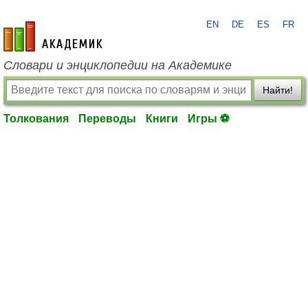
EN
DE
ES
FR
academic.ru
Словари и энциклопедии на Академике
Найти!
Толкования
Переводы
Книги
Игры ⚽