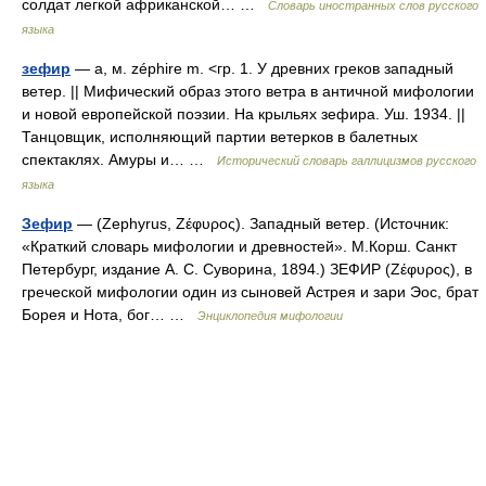
солдат легкой африканской… …
Словарь иностранных слов русского
языка
зефир
— а, м. zéphire m. <гр. 1. У древних греков западный
ветер. || Мифический образ этого ветра в античной мифологии
и новой европейской поэзии. На крыльях зефира. Уш. 1934. ||
Танцовщик, исполняющий партии ветерков в балетных
спектаклях. Амуры и… …
Исторический словарь галлицизмов русского
языка
Зефир
— (Zephyrus, Ζέφυρος). Западный ветер. (Источник:
«Краткий словарь мифологии и древностей». М.Корш. Санкт
Петербург, издание А. С. Суворина, 1894.) ЗЕФИР (Ζέφυρος), в
греческой мифологии один из сыновей Астрея и зари Эос, брат
Борея и Нота, бог… …
Энциклопедия мифологии