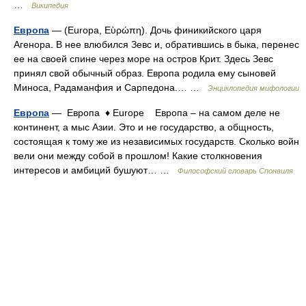
…
Википедия
Европа
— (Europa, Εὺρώπη). Дочь финикийского царя
Агенора. В нее влюбился Зевс и, обратившись в быка, перенес
ее на своей спине через море на остров Крит. Здесь Зевс
принял свой обычный образ. Европа родила ему сыновей
Миноса, Радаманфия и Сарпедона.… …
Энциклопедия мифологии
Европа
— Европа ♦ Europe Европа – на самом деле не
континент, а мыс Азии. Это и не государство, а общность,
состоящая к тому же из независимых государств. Сколько войн
вели они между собой в прошлом! Какие столкновения
интересов и амбиций бушуют… …
Философский словарь Спонвиля