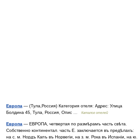
Европа
— (Тула,Россия) Категория отеля: Адрес: Улица
Болдина 45, Тула, Россия, Опис …
Каталог отелей
Европа
— ЕВРОПА, четвертая по размѣрамъ часть свѣта.
Собственно континентал. часть Е. заключается въ предѣлахъ:
на с. м. Нордъ Капъ въ Норвегіи, на з. м. Рока въ Испаніи, на ю.