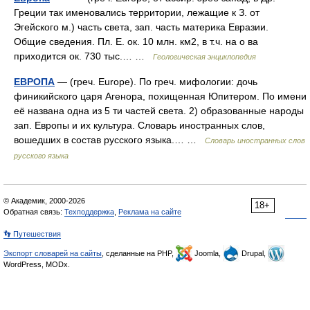
Греции так именовались территории, лежащие к З. от
Эгейского м.) часть света, зап. часть материка Евразии.
Общие сведения. Пл. Е. ок. 10 млн. км2, в т.ч. на о ва
приходится ок. 730 тыс.… …
Геологическая энциклопедия
ЕВРОПА
— (греч. Europe). По греч. мифологии: дочь
финикийского царя Агенора, похищенная Юпитером. По имени
её названа одна из 5 ти частей света. 2) образованные народы
зап. Европы и их культура. Словарь иностранных слов,
вошедших в состав русского языка.… …
Словарь иностранных слов
русского языка
© Академик, 2000-2026
18+
Обратная связь:
Техподдержка
,
Реклама на сайте
👣 Путешествия
Экспорт словарей на сайты
, сделанные на PHP,
Joomla,
Drupal,
WordPress, MODx.