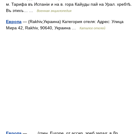
м. Тарифа въ Испаніи и на в. гора Кайуды пай на Урал. хребтѣ.
Въ этихъ… …
Военная энциклопедия
Европа
— (Rakhiv,Украина) Категория отеля: Адрес: Улица
Мира 42, Rakhiv, 90640, Украина …
Каталог отелей
Европа
— (греч. Europe, от ассир. эреб запад; в Др.