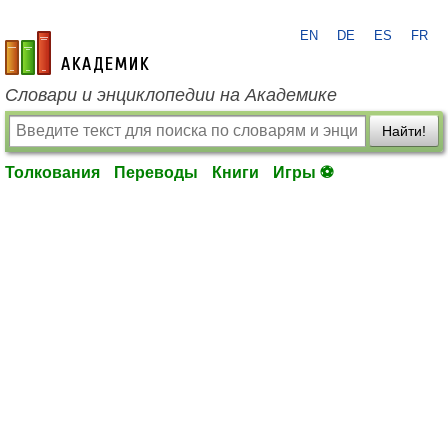
EN
DE
ES
FR
academic.ru
Словари и энциклопедии на Академике
Найти!
Толкования
Переводы
Книги
Игры ⚽