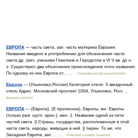
ЕВРОПА
— часть света, зап. часть материка Евразия.
Название введено в употребление для обозначения части
света др. греч. учеными Гекатеем и Геродотом в VI V вв. до н.
э. Существуют два объяснения происхождения этого названия.
По одному из них Европа от… …
Географическая энциклопедия
Европа
— (Ульяновск,Россия) Категория отеля: 3 звездочный
отель Адрес: Московский проспект 100A, Ульяновск, Росс …
Каталог отелей
ЕВРОПА
— (Европа), (Е прописное), Европы, мн. Европы
(только разг. шутл. ирон.), жен. 1. Название одной из пяти
частей света. || Страны, государства, расположенные в этой
части света, народы, живущие в ней. || перен. То же, что
Западная Европа, зап.… …
Толковый словарь Ушакова