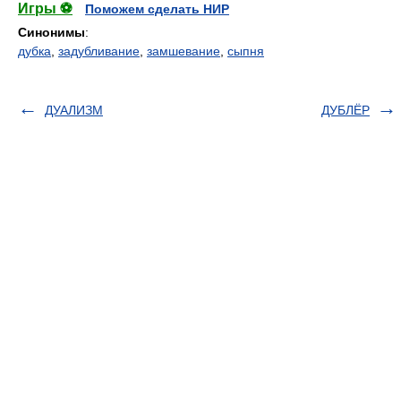
Игры ⚽
Поможем сделать НИР
Синонимы
:
дубка
,
задубливание
,
замшевание
,
сыпня
ДУАЛИЗМ
ДУБЛЁР