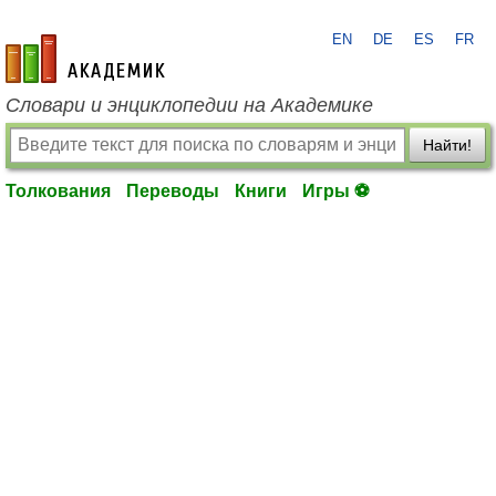
EN
DE
ES
FR
academic.ru
Словари и энциклопедии на Академике
Найти!
Толкования
Переводы
Книги
Игры ⚽