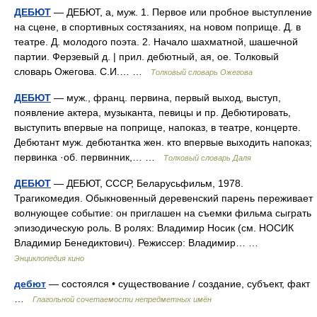
ДЕБЮТ
— ДЕБЮТ, а, муж. 1. Первое или пробное выступление
на сцене, в спортивных состязаниях, на новом поприще. Д. в
театре. Д. молодого поэта. 2. Начало шахматной, шашечной
партии. Ферзевый д. | прил. дебютный, ая, ое. Толковый
словарь Ожегова. С.И.… …
Толковый словарь Ожегова
ДЕБЮТ
— муж., франц. первина, первый выход, выступ,
появление актера, музыканта, певицы и пр. Дебютировать,
выступить впервые на поприще, напоказ, в театре, концерте.
Дебютант муж. дебютантка жен. кто впервые выходить напоказ;
первинка ·об. первинник,… …
Толковый словарь Даля
ДЕБЮТ
— ДЕБЮТ, СССР, Беларусьфильм, 1978.
Трагикомедия. Обыкновенный деревенский парень переживает
волнующее событие: он приглашен на съемки фильма сыграть
эпизодическую роль. В ролях: Владимир Носик (см. НОСИК
Владимир Бенедиктович). Режиссер: Владимир… …
Энциклопедия кино
дебют
— состоялся • существование / создание, субъект, факт
…
Глагольной сочетаемости непредметных имён