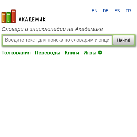
EN
DE
ES
FR
academic.ru
Словари и энциклопедии на Академике
Найти!
Толкования
Переводы
Книги
Игры ⚽