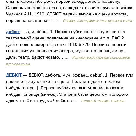
опыт в каком либо деле, первой выход артиста на сцену.
Словарь иностранных слов, вошедших в состав русского языка.
Чудинов А.Н., 1910. ДЕБЮТ первый выход на сцену артиста,
первая напечатанная… …
Словарь иностранных слов русского языка
дебют
— а, м. début. 1. Первое публичное выступление на
театральной сцене, появление на киноэкране и т. п. БАС 2.
Дебют нового актера. Цветник 1810 6 270. Первина, первый
выход, выступ, появление актера, музыканта, певицы и пр.
Даль. театр. Дебют новаго… …
Исторический словарь галлицизмов
русского языка
ДЕБЮТ
— ДЕБЮТ, дебюта, муж. (франц. debut). 1. Первое пли
пробное выступление на сцене. Получить дебют в каком
нибудь театре. || Первое публичное выступление на каком
нибудь поприще (книжн.). Эта речь была дебютом молодого
адвоката. Этот труд мой дебют в …
Толковый словарь Ушакова