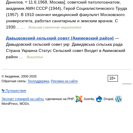
Данилов, ≈ 11.6.1968, Москва], советский патологоанатом,
академик АМН СССР (1944), Герой Социалистического Труда
(1957). В 1910 окончил медицинский факультет Московского
университета, работал санитарным и земским врачом. С
1930… …
Большая советская энциклопедия
Давыдовский сельский совет (Акимовский район)
—
Давыдовский сельский совет укр. Давидівська сільська рада
Страна Украина Статус Сельский совет Входит в Акимовский
район …
Википедия
© Академик, 2000-2026
18+
Обратная связь:
Техподдержка
,
Реклама на сайте
👣 Путешествия
Экспорт словарей на сайты
, сделанные на PHP,
Joomla,
Drupal,
WordPress, MODx.