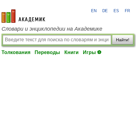
EN
DE
ES
FR
academic.ru
Словари и энциклопедии на Академике
Найти!
Толкования
Переводы
Книги
Игры ⚽