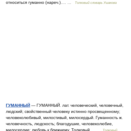
относиться гуманно (нареч.).… …
Толковый словарь Ушакова
ГУМАННЫЙ
— ГУМАННЫЙ. лат. человеческий, человечный,
людский; свойственный человеку истинно просвещенному;
человеколюбивый, милостивый, милосердый. Гуманность ж.
человечность, людскость; благодушие, человеколюбие,
милосердие; любовь к ближнему. Толковый… …
Толковый