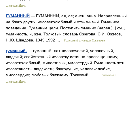
словарь Даля
ГУМАННЫЙ
— ГУМАННЫЙ, ая, ое; анен, анна. Направленный
на благо других; человеколюбивый и отзывчивый. Гуманное
поведение. Гуманные цели. Поступить гуманно (нареч.). | сущ.
гуманность, и, жен. Толковый словарь Ожегова. С.И. Ожегов,
Н.Ю. Шведова. 1949 1992 …
Толковый словарь Ожегова
гуманный.
— гуманный. лат. человеческий, человечный,
людский; свойственный человеку истинно просвещенному;
человеколюбивый, милостивый, милосердый. Гуманность жен.
человечность, людскость; благодушие, человеколюбие,
милосердие; любовь к ближнему. Толковый… …
Толковый
словарь Даля