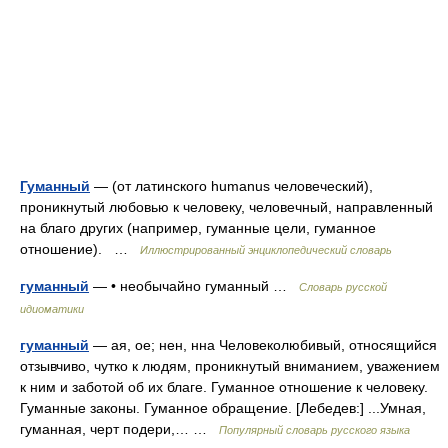
Гуманный
— (от латинского humanus человеческий),
проникнутый любовью к человеку, человечный, направленный
на благо других (например, гуманные цели, гуманное
отношение). …
Иллюстрированный энциклопедический словарь
гуманный
— • необычайно гуманный …
Словарь русской
идиоматики
гуманный
— ая, ое; нен, нна Человеколюбивый, относящийся
отзывчиво, чутко к людям, проникнутый вниманием, уважением
к ним и заботой об их благе. Гуманное отношение к человеку.
Гуманные законы. Гуманное обращение. [Лебедев:] ...Умная,
гуманная, черт подери,… …
Популярный словарь русского языка