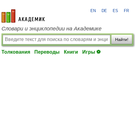
EN
DE
ES
FR
academic.ru
Словари и энциклопедии на Академике
Найти!
Толкования
Переводы
Книги
Игры ⚽