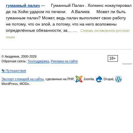
гуманный палач
— Гуманный Палач . Хопкинс нокаутировал
де ла Хойю ударом по печени. А.Валиев. Может ли быть
гуманным палач? Может, ведь палач выполняет свою работу
не потому, что он злой, а потому, что на него возложены
определённые обязанности, за… …
Словарь оксюморонов русского
языка
© Академик, 2000-2026
18+
Обратная связь:
Техподдержка
,
Реклама на сайте
👣 Путешествия
Экспорт словарей на сайты
, сделанные на PHP,
Joomla,
Drupal,
WordPress, MODx.