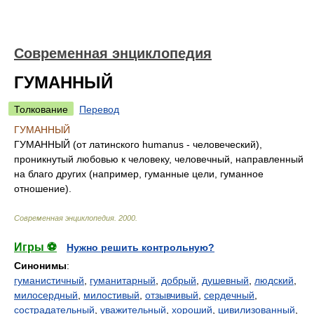
Современная энциклопедия
ГУМАННЫЙ
Толкование
Перевод
ГУМАННЫЙ
ГУМАННЫЙ (от латинского humanus - человеческий),
проникнутый любовью к человеку, человечный, направленный
на благо других (например, гуманные цели, гуманное
отношение).
Современная энциклопедия
.
2000
.
Игры ⚽
Нужно решить контрольную?
Синонимы
:
гуманистичный
,
гуманитарный
,
добрый
,
душевный
,
людский
,
милосердный
,
милостивый
,
отзывчивый
,
сердечный
,
сострадательный
,
уважительный
,
хороший
,
цивилизованный
,