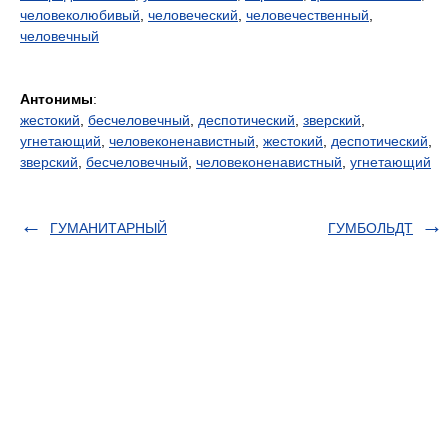
человеколюбивый
,
человеческий
,
человечественный
,
человечный
Антонимы
:
жестокий
,
бесчеловечный
,
деспотический
,
зверский
,
угнетающий
,
человеконенавистный
,
жестокий
,
деспотический
,
зверский
,
бесчеловечный
,
человеконенавистный
,
угнетающий
ГУМАНИТАРНЫЙ
ГУМБОЛЬДТ