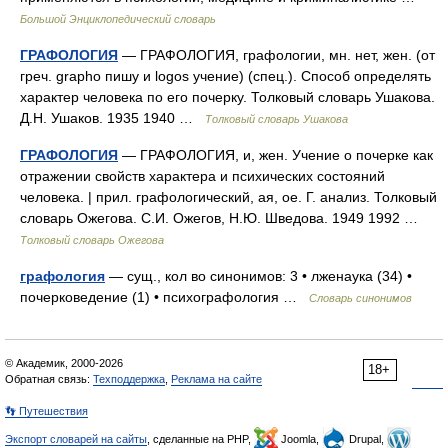
Большой Энциклопедический словарь
ГРАФОЛОГИЯ
— ГРАФОЛОГИЯ, графологии, мн. нет, жен. (от
греч. grapho пишу и logos учение) (спец.). Способ определять
характер человека по его почерку. Толковый словарь Ушакова.
Д.Н. Ушаков. 1935 1940 …
Толковый словарь Ушакова
ГРАФОЛОГИЯ
— ГРАФОЛОГИЯ, и, жен. Учение о почерке как
отражении свойств характера и психических состояний
человека. | прил. графологический, ая, ое. Г. анализ. Толковый
словарь Ожегова. С.И. Ожегов, Н.Ю. Шведова. 1949 1992 …
Толковый словарь Ожегова
графология
— сущ., кол во синонимов: 3 • лженаука (34) •
почерковедение (1) • психографология …
Словарь синонимов
© Академик, 2000-2026
18+
Обратная связь:
Техподдержка
,
Реклама на сайте
👣 Путешествия
Экспорт словарей на сайты
, сделанные на PHP,
Joomla,
Drupal,