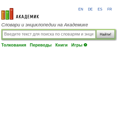
EN
DE
ES
FR
academic.ru
Словари и энциклопедии на Академике
Найти!
Толкования
Переводы
Книги
Игры ⚽