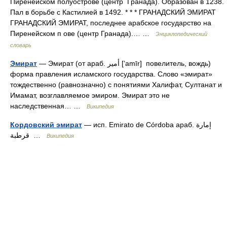
Пиренейском полуострове (центр Гранада). Образован в 1238.
Пал в борьбе с Кастилией в 1492. * * * ГРАНАДСКИЙ ЭМИРАТ
ГРАНАДСКИЙ ЭМИРАТ, последнее арабское государство на
Пиренейском п ове (центр Гранада).… …
Энциклопедический
словарь
Эмират
— Эмират (от араб. أمیر‎‎ [’amīr] повелитель, вождь)
форма правления исламского государства. Слово «эмират»
тождественно (равнозначно) с понятиями Халифат, Султанат и
Имамат, возглавляемое эмиром. Эмират это не
наследственная… …
Википедия
Кордовский эмират
— исп. Emirato de Córdoba араб. إمارة
قرطبة ‎‎ …
Википедия