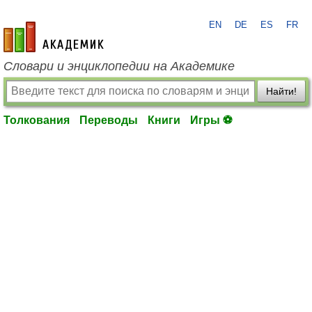
EN
DE
ES
FR
academic.ru
Словари и энциклопедии на Академике
Найти!
Толкования
Переводы
Книги
Игры ⚽