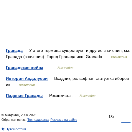
Гранада
— У этого термина существуют и другие значения, см.
Гранада (значения). Город Гранада исп. Granada …
Википедия
Гранадская война
— …
Википедия
История Андалусии
— Всадник, рельефная статуэтка иберов
из …
Википедия
Падение Гранады
— Реконкиста …
Википедия
© Академик, 2000-2026
18+
Обратная связь:
Техподдержка
,
Реклама на сайте
👣 Путешествия