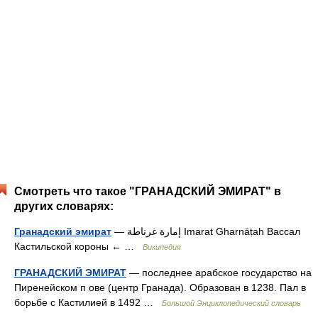
Смотреть что такое "ГРАНАДСКИЙ ЭМИРАТ" в
других словарях:
Гранадский эмират
— إمارة غرﻧﺎﻃﺔ Imarat Gharnāṭah Вассал
Кастильской короны ← …
Википедия
ГРАНАДСКИЙ ЭМИРАТ
— последнее арабское государство на
Пиренейском п ове (центр Гранада). Образован в 1238. Пал в
борьбе с Кастилией в 1492 …
Большой Энциклопедический словарь