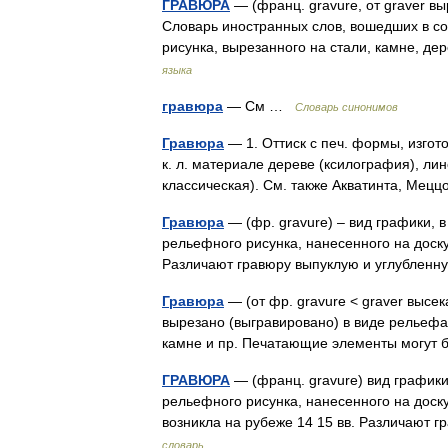
ГРАВЮРА
— (франц. gravure, от graver в
Словарь иностранных слов, вошедших в сос
рисунка, вырезанного на стали, камне, д
языка
гравюра
— См …
Словарь синонимов
Гравюра
— 1. Оттиск с печ. формы, изгот
к. л. материале дереве (ксилография), ли
классическая). См. также Акватинта, Мец
Гравюра
— (фр. gravure) – вид графики, 
рельефного рисунка, нанесенного на доску
Различают гравюру выпуклую и углублен
Гравюра
— (от фр. gravure < graver высе
вырезано (выгравировано) в виде рельефа
камне и пр. Печатающие элементы могут
ГРАВЮРА
— (франц. gravure) вид графики
рельефного рисунка, нанесенного на доск
возникла на рубеже 14 15 вв. Различают 
словарь