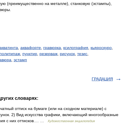
ную
(
преимущественно
на
металле
),
станковую
(
эстампы
),
авюры
.
акватинта
,
аквафорте
,
гравюрка
,
ксилография
,
кьяроскуро
,
политипаж
,
пунктир
,
резерваж
,
рисунок
,
тезис
,
равюра
,
эстамп
ГРАДАЦИЯ
ругих словарях:
тный оттиск на бумаге (или на сходном материале) с
исунок. 2) Вид искусства графики, включающий многообразные
ания с них оттисков.… …
Художественная энциклопедия