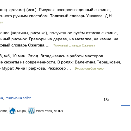
ц. gravure) (иск.). Рисунок, воспроизведенный с клише,
нного ручным способом. Толковый словарь Ушакова. Д.Н.
ва
ние (картины, рисунка), полученное путём оттиска с клише,
нный рисунок. Гравюры на дереве, на металле, на камне, на
олковый словарь Ожегова …
Толковый словарь Ожегова
 ч/б, 10 мин. Этюд. Вглядываясь в работы мастеров
е сюжеты из современности. В ролях: Валентина Терешкович,
нэ Мурат, Анна Графкова. Режиссер …
Энциклопедия кино
ка
,
Реклама на сайте
18+
omla,
Drupal,
WordPress, MODx.