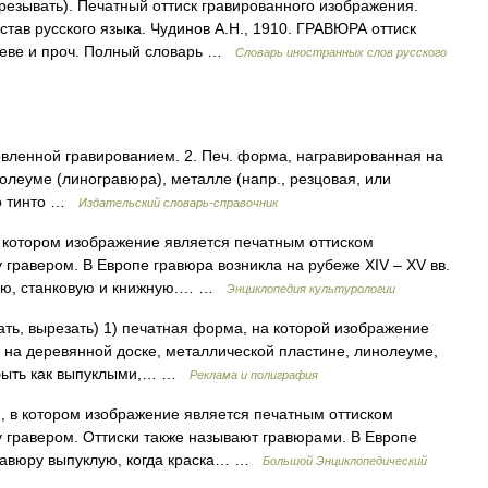
ырезывать). Печатный оттиск гравированного изображения.
тав русского языка. Чудинов А.Н., 1910. ГРАВЮРА оттиск
ереве и проч. Полный словарь …
Словарь иностранных слов русского
овленной гравированием. 2. Печ. форма, награвированная на
нолеуме (линогравюра), металле (напр., резцовая, или
цо тинто …
Издательский словарь-справочник
в котором изображение является печатным оттиском
 гравером. В Европе гравюра возникла на рубеже XIV – XV вв.
ную, станковую и книжную.… …
Энциклопедия культурологии
кать, вырезать) 1) печатная форма, на которой изображение
 на деревянной доске, металлической пластине, линолеуме,
 быть как выпуклыми,… …
Реклама и полиграфия
, в котором изображение является печатным оттиском
у гравером. Оттиски также называют гравюрами. В Европе
гравюру выпуклую, когда краска… …
Большой Энциклопедический