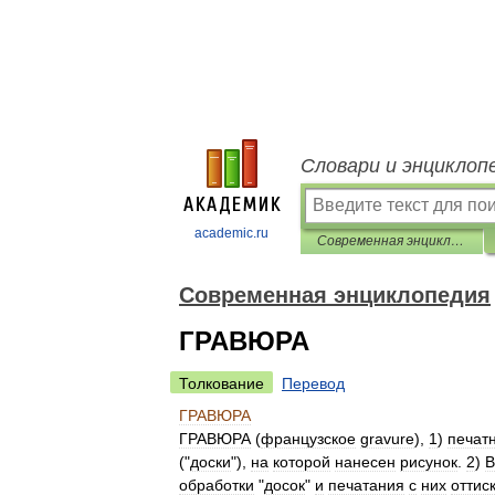
Словари и энциклоп
academic.ru
Современная энциклопедия
Современная энциклопедия
ГРАВЮРА
Толкование
Перевод
ГРАВЮРА
ГРАВЮРА
(
французское
gravure
),
1
)
печат
("
доски
"),
на
которой
нанесен
рисунок
.
2
)
В
обработки
"
досок
"
и
печатания
с
них
оттис