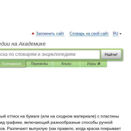
Запомнить сайт
Словарь на свой сайт
RU
едии на Академике
Найти!
Толкования
Переводы
Книги
Игры ⚽
ный
оттиск
на
бумаге
(
или
на
сходном
материале
)
с
пластины
ид
графики
,
включающий
разнообразные
способы
ручной
ков
.
Различают
выпуклую
(
как
правило
,
когда
краска
покрывает