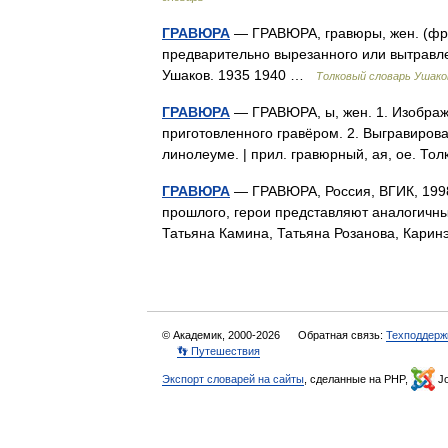
ГРАВЮРА
— ГРАВЮРА, гравюры, жен. (фран
предварительно вырезанного или вытравле
Ушаков. 1935 1940 …
Толковый словарь Ушако
ГРАВЮРА
— ГРАВЮРА, ы, жен. 1. Изображе
приготовленного гравёром. 2. Выгравирова
линолеуме. | прил. гравюрный, ая, ое. Т
ГРАВЮРА
— ГРАВЮРА, Россия, ВГИК, 1998,
прошлого, герои представляют аналогичны
Татьяна Камина, Татьяна Розанова, Кари
© Академик, 2000-2026
Обратная связь:
Техподдерж
👣 Путешествия
Экспорт словарей на сайты
, сделанные на PHP,
Jo