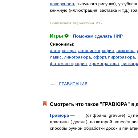
поверхность
выпуклого
рисунка
),
углублен
книжную
(
иллюстрация
,
заставка
и
т
.
д
.)
гр
Современная
энциклопедия
.
2000
.
Игры ⚽
Поможем сделать НИР
Синонимы
:
автогравюра
,
автоцинкография
,
акватина
,
лавис
,
линогравюра
,
офорт
,
пирогравюра
,
фотоксилография
,
хромогравюра
,
цинког
ГРАВИТАЦИЯ
Смотреть что такое "ГРАВЮРА" в д
Гравюра
— (от франц. gravure), 1) печа
пластины ( доски ), на которой нанесён р
способы ручной обработки досок и печат