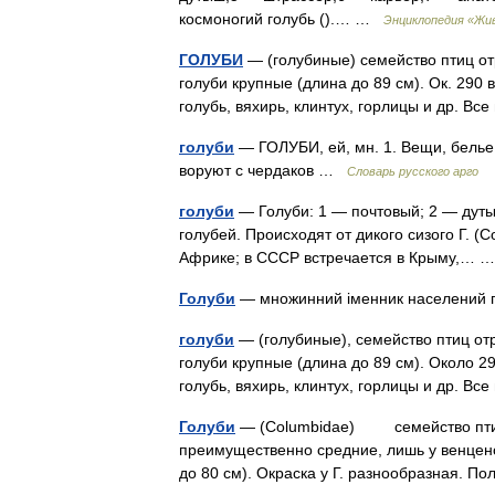
космоногий голубь ().… …
Энциклопедия «Жи
ГОЛУБИ
— (голубиные) семейство птиц о
голуби крупные (длина до 89 см). Ок. 290 
голубь, вяхирь, клинтух, горлицы и др.
голуби
— ГОЛУБИ, ей, мн. 1. Вещи, белье, 
воруют с чердаков …
Словарь русского арго
голуби
— Голуби: 1 — почтовый; 2 — дуты
голубей. Происходят от дикого сизого Г. (
Африке; в СССР встречается в Крыму,…
Голуби
— множинний іменник населений п
голуби
— (голубиные), семейство птиц от
голуби крупные (длина до 89 см). Около 2
голубь, вяхирь, клинтух, горлицы и др.
Голуби
— (Columbidae) семейство птиц 
преимущественно средние, лишь у венцено
до 80 см). Окраска у Г. разнообразная. 