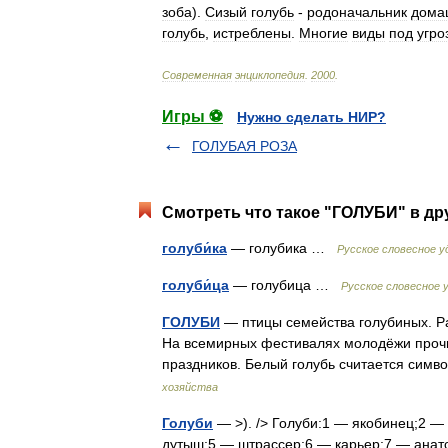
зоба
).
Сизый
голубь
-
родоначальник
дома
голубь
,
истреблены
.
Многие
виды
под
угро
Современная
энциклопедия
.
2000
.
Игры ⚽
Нужно сделать НИР?
ГОЛУБАЯ РОЗА
Смотреть что такое "ГОЛУБИ" в др
голуби́ка
— голубика …
Русское словесное у
голуби́ца
— голубица …
Русское словесное 
ГОЛУБИ
— птицы семейства голубиных. Ра
На всемирных фестивалях молодёжи прочн
праздников. Белый голубь считается сим
хозяйства
Голуби
— >). /> Голуби:1 — якобинец;2 —
дутыш;5 — штрассер;6 — карьер;7 — анато