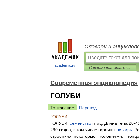
Словари и энциклоп
academic.ru
Современная энциклопедия
Современная энциклопедия
ГОЛУБИ
Толкование
Перевод
ГОЛУБИ
ГОЛУБИ
,
семейство
птиц
.
Длина
тела
20
-
4
290
видов
,
в
том
числе
горлицы
,
вяхирь
.
Р
строениях
,
некоторые
-
колониями
.
Птенц