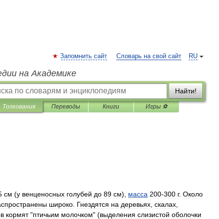
Запомнить сайт
Словарь на свой сайт
RU
едии на Академике
Найти!
Толкования
Переводы
Книги
Игры ⚽
5
см
(
у
венценосных
голубей
до
89
см
),
масса
200
-
300
г
.
Около
аспространены
широко
.
Гнездятся
на
деревьях
,
скалах
,
ов
кормят
"
птичьим
молочком
" (
выделения
слизистой
оболочки