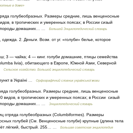
вотные в доме»
тряда голубеобразных. Размеры средние, лишь венценосные
видов, в тропических и умеренных поясах; в России сизый
 Все породы домашних… …
Большой Энциклопедический словарь
одежда. 2. Деньги. Возм. от уг. «голуби» белье, которое
ш; 3 — чайка; 4 — кинг. голуби домашние, птицы семейства
Columba livia), обитающего в Европе, Южной Азии, Северной
 …
Сельское хозяйство. Большой энциклопедический словарь
ункт в Україні …
Орфографічний словник української мови
ряда голубеобразных. Размеры средние, лишь венценосные
90 видов, в тропических и умеренных поясах; в России сизый
 Все породы домашних… …
Энциклопедический словарь
отряда голубеобразных (Columbiformes). Размеры
сных голубей (См. Венценосные голуби) крупные (длина тела
Полёт лёгкий, быстрый. 255… …
Большая советская энциклопедия