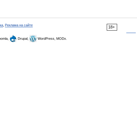
ка
,
Реклама на сайте
18+
omla,
Drupal,
WordPress, MODx.