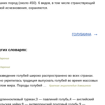
шних
пород
(
около
450
).
6
видов
,
в
том
числе
странствующий
зой
исчезновения
,
охраняются
.
ГОЛУБКИНА
угих словарях:
дарение
ударение
зведение голубей широко распространено во всех странах.
о укрепилась традиция выпускать голубей во время массовых
волом мира. Породы голубей …
Краткая энциклопедия домашнего
 длинноклювый турман;3 — павлиний голубь;4 — английский
льская чайка;8 — антверпенский почтовый голубь;9 —