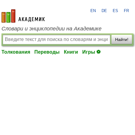
EN
DE
ES
FR
academic.ru
Словари и энциклопедии на Академике
Найти!
Толкования
Переводы
Книги
Игры ⚽