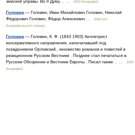
земской управы. Во II Думу… …
1000 биографий
Головин
— Головин, Иван Михайлович Головин, Николай
Фёдорович Головин, Фёдор Алексеевич …
Морской
биографический словарь
Головин
— Головин, К. Ф. (1843 1903) беллетрист
консервативного направления, напечатавший под
псевдонимом Орловский , множество романов и повестей в
реакционном Русском Вестнике . Позднее стал печататься в
Русском Обозрении и Вестнике Европы . Писал также… …
1000
биографий