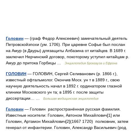
Головин
— (граф Федор Алексеевич) замечательный деятель
Петровскойэпохи (ум. 1706). При царевне Софье был послан
на Амур (в Дауры) длязащиты Албазина от китайцев. В 1689 г.
заключил Нерчинский договор, покоторому уступил китайцам р.
Амур до притока Горбицы …
Энциклопедия Брокгауза и Ефрона
ГОЛОВИН
— ГОЛОВИН, Сергей Селиванович (р. 1866 г.),
известный офтальмолог. Окончив Моск. ун т в 1889 г., свою
научную деятельность начал в 1892 г. ординатором глазной
клиники Московского ун та; в 1895 г. после защиты
диссертации… …
Большая медицинская энциклопедия
Головин
— Головин распространённая русская фамилия.
Известные носители: Головин, Автоном Михайлович[1] или
Головин, Артамон Михайлович[2](1667 1720) полковник, затем
генерал от инфантерии. Головин, Александр Васильевич (род.