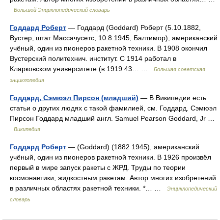
Большой Энциклопедический словарь
Годдард Роберт
— Годдард (Goddard) Роберт (5.10.1882,
Вустер, штат Массачусетс, 10.8.1945, Балтимор), американский
учёный, один из пионеров ракетной техники. В 1908 окончил
Вустерский политехнич. институт. С 1914 работал в
Кларковском университете (в 1919 43… …
Большая советская
энциклопедия
Годдард, Сэмюэл Пирсон (младший)
— В Википедии есть
статьи о других людях с такой фамилией, см. Годдард. Сэмюэл
Пирсон Годдард младший англ. Samuel Pearson Goddard, Jr …
Википедия
Годдард Роберт
— (Goddard) (1882 1945), американский
учёный, один из пионеров ракетной техники. В 1926 произвёл
первый в мире запуск ракеты с ЖРД. Труды по теории
космонавтики, жидкостным ракетам. Автор многих изобретений
в различных областях ракетной техники. *… …
Энциклопедический
словарь