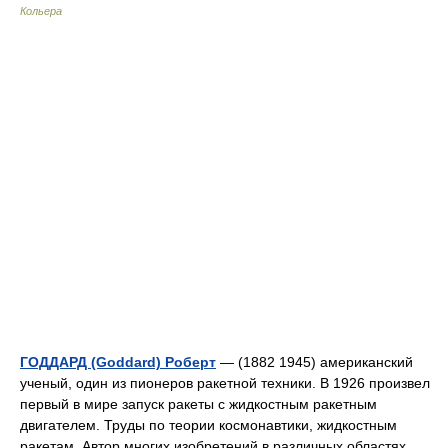
Кольера
ГОДДАРД (Goddard) Роберт
— (1882 1945) американский
ученый, один из пионеров ракетной техники. В 1926 произвел
первый в мире запуск ракеты с жидкостным ракетным
двигателем. Труды по теории космонавтики, жидкостным
ракетам. Автор многих изобретений в различных областях… …