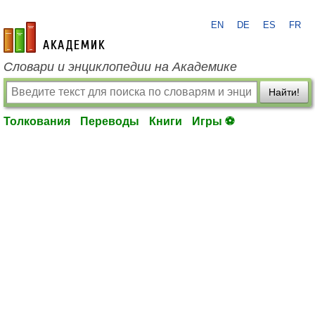
EN
DE
ES
FR
academic.ru
Словари и энциклопедии на Академике
Найти!
Толкования
Переводы
Книги
Игры ⚽