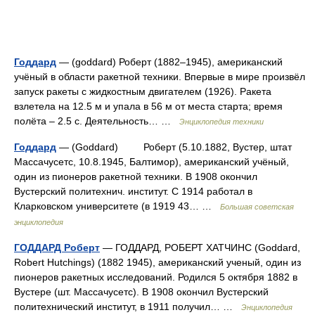
Годдард
— (goddard) Роберт (1882–1945), американский
учёный в области ракетной техники. Впервые в мире произвёл
запуск ракеты с жидкостным двигателем (1926). Ракета
взлетела на 12.5 м и упала в 56 м от места старта; время
полёта – 2.5 с. Деятельность… …
Энциклопедия техники
Годдард
— (Goddard) Роберт (5.10.1882, Вустер, штат
Массачусетс, 10.8.1945, Балтимор), американский учёный,
один из пионеров ракетной техники. В 1908 окончил
Вустерский политехнич. институт. С 1914 работал в
Кларковском университете (в 1919 43… …
Большая советская
энциклопедия
ГОДДАРД Роберт
— ГОДДАРД, РОБЕРТ ХАТЧИНС (Goddard,
Robert Hutchings) (1882 1945), американский ученый, один из
пионеров ракетных исследований. Родился 5 октября 1882 в
Вустере (шт. Массачусетс). В 1908 окончил Вустерский
политехнический институт, в 1911 получил… …
Энциклопедия