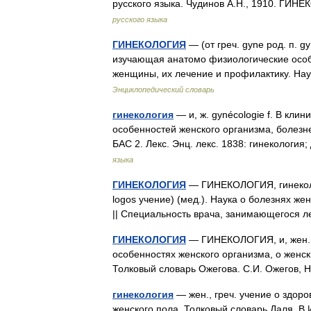
русского языка. Чудинов А.Н., 1910. ГИ
русского языка
ГИНЕКОЛОГИЯ
— (от греч. gyne род. п. g
изучающая анатомо физиологические особ
женщины, их лечение и профилактику. На
Энциклопедический словарь
гинекология
— и, ж. gynécologie f. В кл
особенностей женского организма, болезн
БАС 2. Лекс. Энц. лекс. 1838: гинекология
языка
ГИНЕКОЛОГИЯ
— ГИНЕКОЛОГИЯ, гинекологи
logos учение) (мед.). Наука о болезнях же
|| Специальность врача, занимающегося
ГИНЕКОЛОГИЯ
— ГИНЕКОЛОГИЯ, и, жен. 
особенностях женского организма, о женски
Толковый словарь Ожегова. С.И. Ожегов,
гинекология
— жен., греч. учение о здор
женского пола. Толковый словарь Даля. В