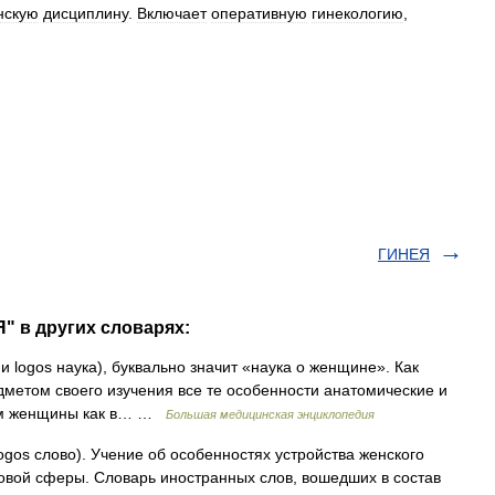
нскую
дисциплину
.
Включает
оперативную
гинекологию
,
ГИНЕЯ
" в других словарях:
и logos наука), буквально значит «наука о женщине». Как
дметом своего изучения все те особенности анатомические и
изм женщины как в… …
Большая медицинская энциклопедия
logos слово). Учение об особенностях устройства женского
овой сферы. Словарь иностранных слов, вошедших в состав