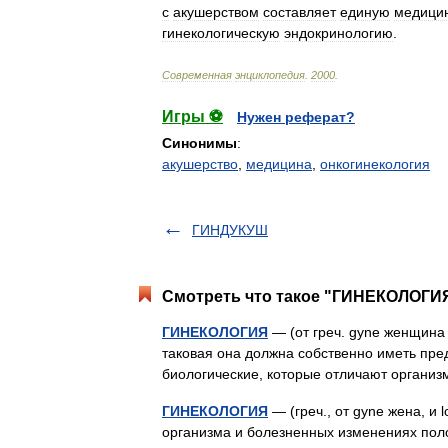
с
акушерством
составляет
единую
медици
гинекологическую
эндокринологию
.
Современная
энциклопедия
.
2000
.
Игры ⚽
Нужен реферат?
Синонимы
:
акушерство
,
медицина
,
онкогинекология
ГИНДУКУШ
Смотреть что такое "ГИНЕКОЛОГИЯ
ГИНЕКОЛОГИЯ
— (от греч. gyne женщина 
таковая она должна собственно иметь пре
биологические, которые отличают орган
ГИНЕКОЛОГИЯ
— (греч., от gyne жена, и 
организма и болезненных изменениях пол