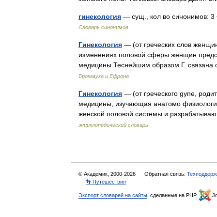
гинекология
— сущ., кол во синонимов: 3 
Словарь синонимов
Гинекология
— (от греческих слов женщи
изменениях половой сферы женщин предс
медицины.Теснейшим образом Г. связана
Брокгауза и Ефрона
Гинекология
— (от греческого gyne, родит
медицины, изучающая анатомо физиологи
женской половой системы и разрабатыва
энциклопедический словарь
© Академик, 2000-2026
Обратная связь:
Техподдерж
👣 Путешествия
Экспорт словарей на сайты
, сделанные на PHP,
Jo