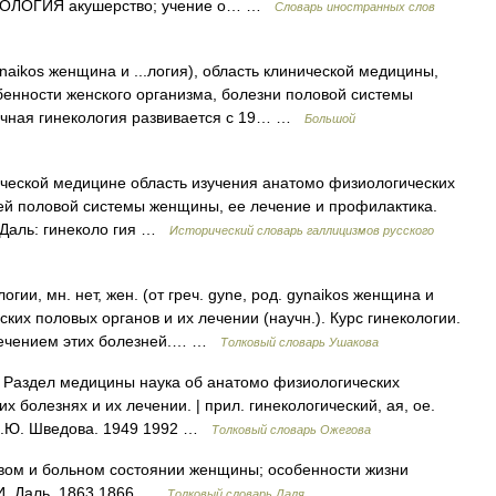
НЕКОЛОГИЯ акушерство; учение о… …
Словарь иностранных слов
ynaikos женщина и ...логия), область клинической медицины,
енности женского организма, болезни половой системы
учная гинекология развивается с 19… …
Большой
инической медицине область изучения анатомо физиологических
ей половой системы женщины, ее лечение и профилактика.
; Даль: гинеколо гия …
Исторический словарь галлицизмов русского
и, мн. нет, жен. (от греч. gyne, род. gynaikos женщина и
нских половых органов и их лечении (научн.). Курс гинекологии.
 лечением этих болезней.… …
Толковый словарь Ушакова
Раздел медицины наука об анатомо физиологических
х болезнях и их лечении. | прил. гинекологический, ая, ое.
 Н.Ю. Шведова. 1949 1992 …
Толковый словарь Ожегова
овом и больном состоянии женщины; особенности жизни
.И. Даль. 1863 1866 …
Толковый словарь Даля