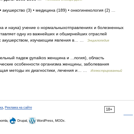
• акушерство (3) • медицина (189) • онкогинекология (2) …
на и наука) учение о нормальныхотправлениях и болезненных
тавляет одну из важнейших и обширнейших отраслей
 с акушерством, изучающим явления в… …
Энциклопедия
ельный падеж gynaikos женщина и ...логия), область
ческие особенности организма женщины, заболевания
ющая методы их диагностики, лечения и… …
Иллюстрированный
ка
,
Реклама на сайте
18+
omla,
Drupal,
WordPress, MODx.