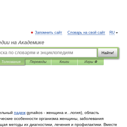
Запомнить сайт
Словарь на свой сайт
RU
едии на Академике
Найти!
Толкования
Переводы
Книги
Игры ⚽
ельный
падеж
gynaikos
-
женщина
и
...
логия
),
область
ческие
особенности
организма
женщины
,
заболевания
ющая
методы
их
диагностики
,
лечения
и
профилактики
.
Вместе