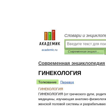
Словари и энциклоп
academic.ru
Современная энциклопедия
Современная энциклопедия
ГИНЕКОЛОГИЯ
Толкование
Перевод
ГИНЕКОЛОГИЯ
ГИНЕКОЛОГИЯ
(
от
греческого
gyne
,
родит
медицины
,
изучающая
анатомо
-
физиологи
женской
половой
системы
и
разрабатыва