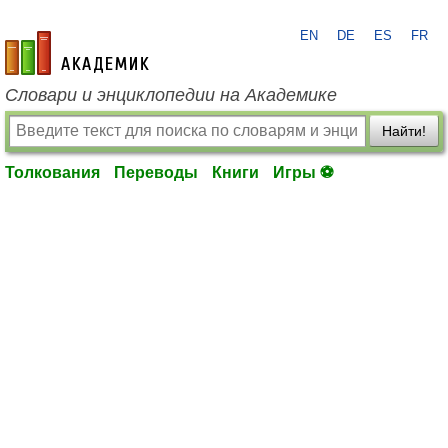
EN
DE
ES
FR
academic.ru
Словари и энциклопедии на Академике
Найти!
Толкования
Переводы
Книги
Игры ⚽